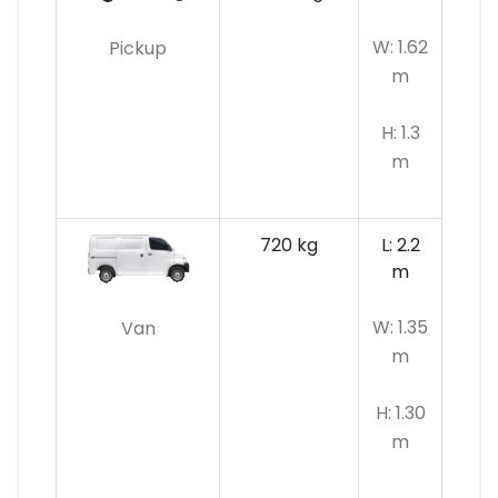
W: 1.62
Pickup
m
H: 1.3
m
720 kg
L: 2.2
m
W: 1.35
Van
m
H: 1.30
m