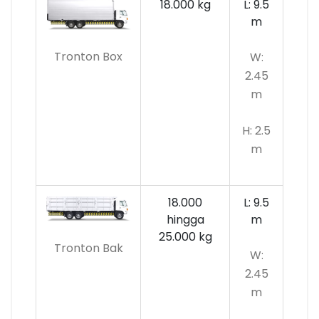
18.000 kg
L: 9.5
m
Tronton Box
W:
2.45
m
H: 2.5
m
18.000
L: 9.5
hingga
m
25.000 kg
Tronton Bak
W:
2.45
m