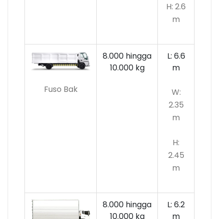
H: 2.6
m
8.000 hingga
L: 6.6
10.000
kg
m
Fuso Bak
W:
2.35
m
H:
2.45
m
8.000 hingga
L: 6.2
10.000 kg
m