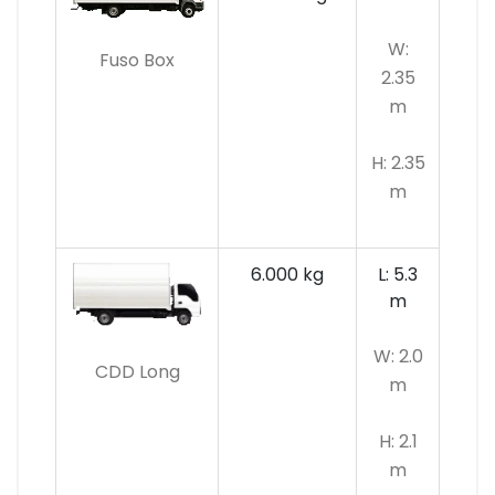
W:
Fuso Box
2.35
m
H: 2.35
m
6.000 kg
L: 5.3
m
W: 2.0
CDD Long
m
H: 2.1
m