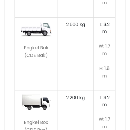
m
2.600 kg
L: 3.2
m
W: 1.7
Engkel Bak
m
(CDE Bak)
H: 1.8
m
2.200 kg
L: 3.2
m
W: 1.7
Engkel Box
m
(CDE Box)