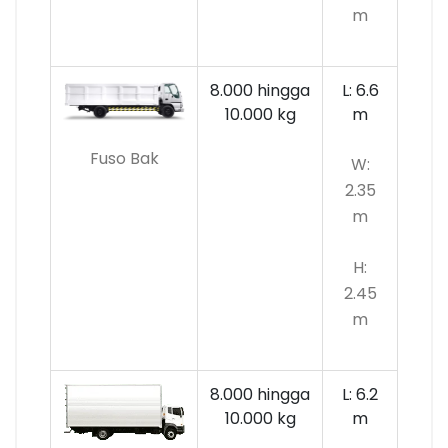
m
8.000 hingga
L: 6.6
10.000
kg
m
Fuso Bak
W:
2.35
m
H:
2.45
m
8.000 hingga
L: 6.2
10.000 kg
m