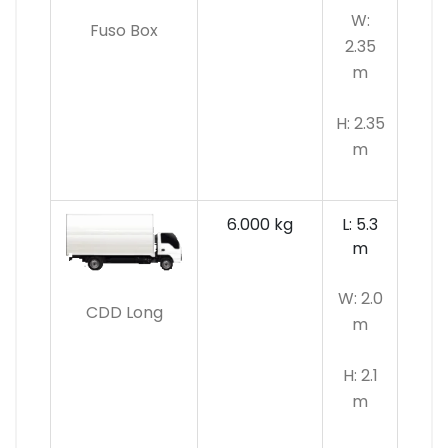
W:
Fuso Box
2.35
m
H: 2.35
m
6.000 kg
L: 5.3
m
W: 2.0
CDD Long
m
H: 2.1
m