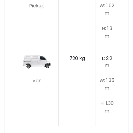
W: 1.62
Pickup
m
H: 1.3
m
720 kg
L: 2.2
m
W: 1.35
Van
m
H: 1.30
m