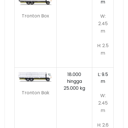
m
Tronton Box
W:
2.45
m
H: 2.5
m
18.000
L: 9.5
hingga
m
25.000 kg
Tronton Bak
W:
2.45
m
H: 2.6