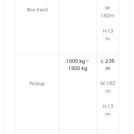
W:
Box Kecil
1.62m
H: 1.3
m
1.000 kg –
L: 2.35
1.500 kg
m
W: 1.62
Pickup
m
H: 1.3
m