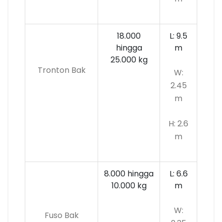
18.000
L: 9.5
hingga
m
25.000 kg
Tronton Bak
W:
2.45
m
H: 2.6
m
8.000 hingga
L: 6.6
10.000
kg
m
W:
Fuso Bak