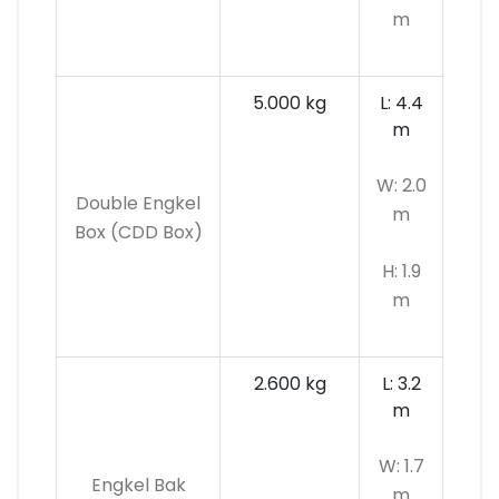
m
5.000 kg
L: 4.4
m
W: 2.0
Double Engkel
m
Box (CDD Box)
H: 1.9
m
2.600 kg
L: 3.2
m
W: 1.7
Engkel Bak
m