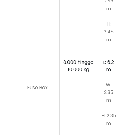
2.35
m
H:
2.45
m
8.000 hingga
L: 6.2
10.000 kg
m
W:
Fuso Box
2.35
m
H: 2.35
m