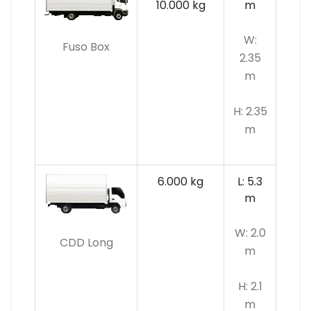
10.000 kg
m
W:
Fuso Box
2.35
m
H: 2.35
m
6.000 kg
L: 5.3
m
W: 2.0
CDD Long
m
H: 2.1
m