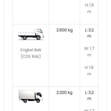
H: 1.9
m
2.600 kg
L: 3.2
m
W: 1.7
Engkel Bak
m
(CDE Bak)
H: 1.8
m
2.200 kg
L: 3.2
m
W: 1.7