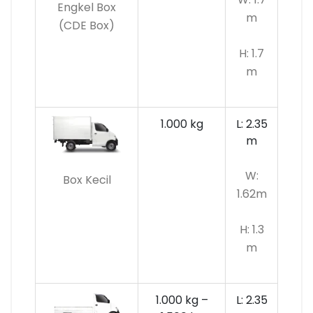
Engkel Box
m
(CDE Box)
H: 1.7
m
1.000 kg
L: 2.35
m
W:
Box Kecil
1.62m
H: 1.3
m
1.000 kg –
L: 2.35