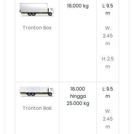
18.000 kg
L: 9.5
m
Tronton Box
W:
2.45
m
H: 2.5
m
18.000
L: 9.5
hingga
m
25.000 kg
Tronton Bak
W:
2.45
m