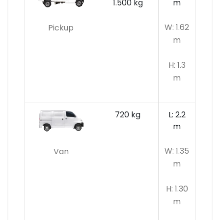
1.500 kg
m
W: 1.62
Pickup
m
H: 1.3
m
720 kg
L: 2.2
m
W: 1.35
Van
m
H: 1.30
m