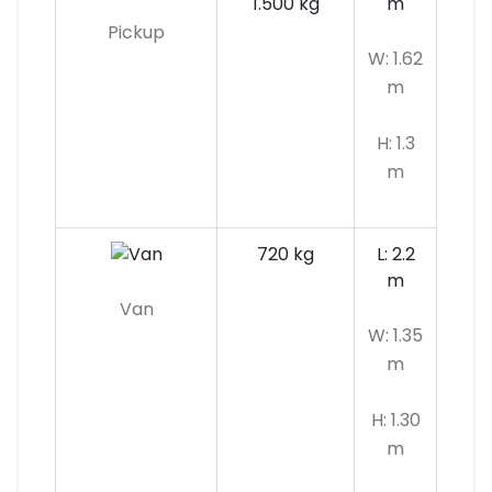
1.500 kg
m
Pickup
W: 1.62
m
H: 1.3
m
720 kg
L: 2.2
m
Van
W: 1.35
m
H: 1.30
m