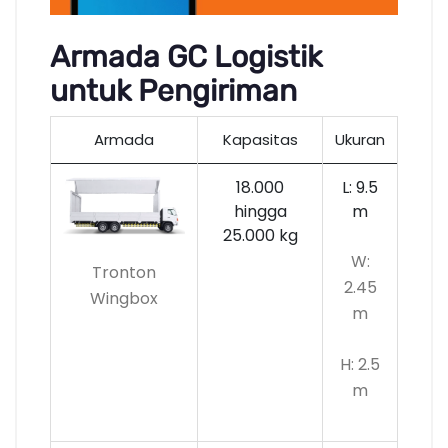
Armada GC Logistik
untuk Pengiriman
Armada
Kapasitas
Ukuran
18.000
L: 9.5
hingga
m
25.000 kg
W:
Tronton
2.45
Wingbox
m
H: 2.5
m