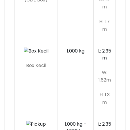
m
H: 1.7
m
1.000 kg
L: 2.35
m
Box Kecil
W:
1.62m
H: 1.3
m
1.000 kg –
L: 2.35