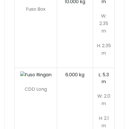
10.000 kg
m
Fuso Box
W:
2.35
m
H: 2.35
m
6.000 kg
L: 5.3
m
CDD Long
W: 2.0
m
H: 2.1
m