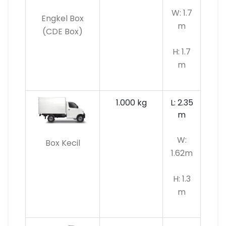
W: 1.7
Engkel Box
m
(CDE Box)
H: 1.7
m
1.000 kg
L: 2.35
m
W:
Box Kecil
1.62m
H: 1.3
m