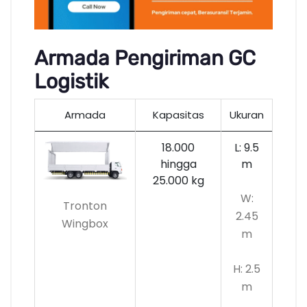
Armada Pengiriman GC
Logistik
Armada
Kapasitas
Ukuran
18.000
L: 9.5
hingga
m
25.000 kg
W:
Tronton
2.45
Wingbox
m
H: 2.5
m