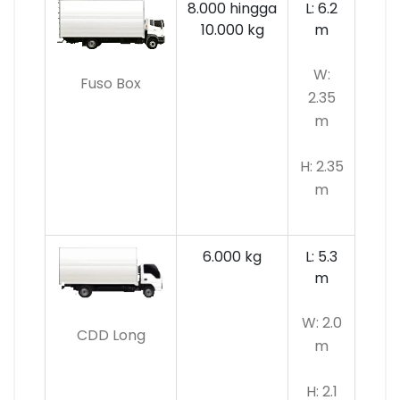
8.000 hingga
L: 6.2
10.000 kg
m
W:
Fuso Box
2.35
m
H: 2.35
m
6.000 kg
L: 5.3
m
W: 2.0
CDD Long
m
H: 2.1