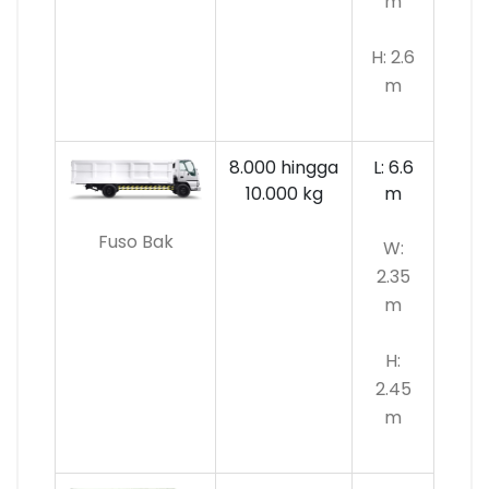
m
H: 2.6
m
8.000 hingga
L: 6.6
10.000
kg
m
Fuso Bak
W:
2.35
m
H:
2.45
m