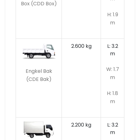
Box (CDD Box)
H: 1.9
m
2.600 kg
L: 3.2
m
W: 1.7
Engkel Bak
m
(CDE Bak)
H: 1.8
m
2.200 kg
L: 3.2
m