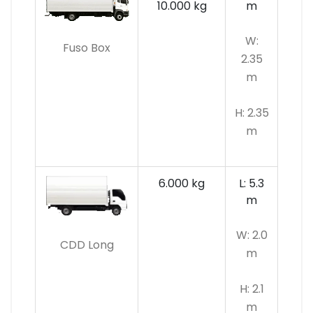
10.000 kg
m
W:
Fuso Box
2.35
m
H: 2.35
m
6.000 kg
L: 5.3
m
W: 2.0
CDD Long
m
H: 2.1
m