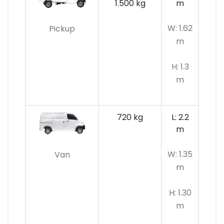
1.500 kg
m
W: 1.62
Pickup
m
H: 1.3
m
720 kg
L: 2.2
m
W: 1.35
Van
m
H: 1.30
m