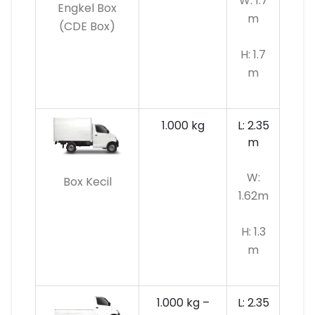
W: 1.7
Engkel Box
m
(CDE Box)
H: 1.7
m
1.000 kg
L: 2.35
m
W:
Box Kecil
1.62m
H: 1.3
m
1.000 kg –
L: 2.35