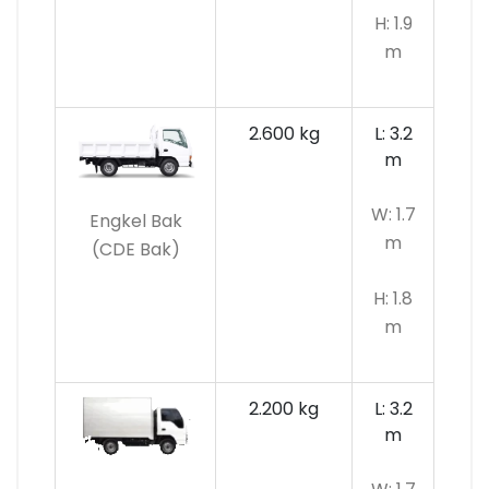
H: 1.9
m
2.600 kg
L: 3.2
m
W: 1.7
Engkel Bak
m
(CDE Bak)
H: 1.8
m
2.200 kg
L: 3.2
m