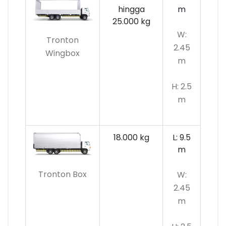
hingga
m
25.000 kg
W:
Tronton
2.45
Wingbox
m
H: 2.5
m
18.000 kg
L: 9.5
m
Tronton Box
W:
2.45
m