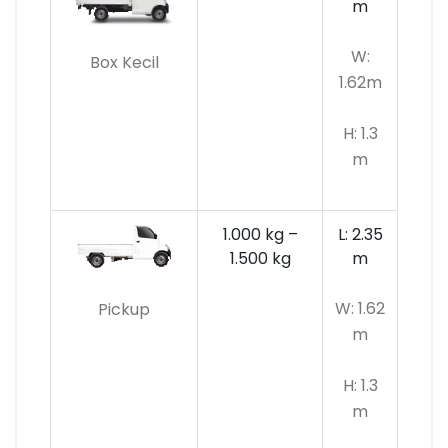
m
W:
Box Kecil
1.62m
H: 1.3
m
1.000 kg –
L: 2.35
1.500 kg
m
W: 1.62
Pickup
m
H: 1.3
m