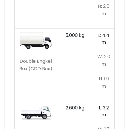
H: 2.0
m
5.000 kg
L: 4.4
m
W: 2.0
Double Engkel
m
Box (CDD Box)
H: 1.9
m
2.600 kg
L: 3.2
m