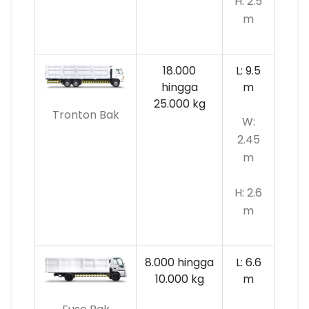
H: 2.5
m
18.000
L: 9.5
hingga
m
25.000 kg
Tronton Bak
W:
2.45
m
H: 2.6
m
8.000 hingga
L: 6.6
10.000
kg
m