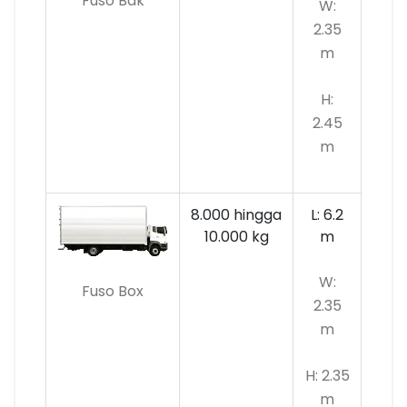
Fuso Bak
W:
2.35
m
H:
2.45
m
8.000 hingga
L: 6.2
10.000 kg
m
W:
Fuso Box
2.35
m
H: 2.35
m