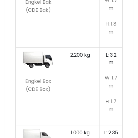
W: 1.7
Engkel Bak
m
(CDE Bak)
H: 1.8
m
2.200 kg
L: 3.2
m
W: 1.7
Engkel Box
m
(CDE Box)
H: 1.7
m
1.000 kg
L: 2.35