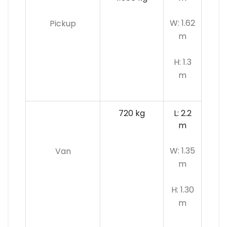
W: 1.62
Pickup
m
H: 1.3
m
720 kg
L: 2.2
m
W: 1.35
Van
m
H: 1.30
m