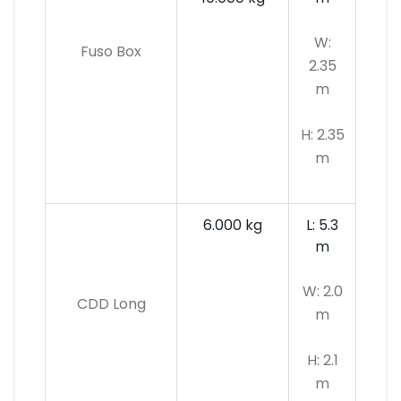
W:
Fuso Box
2.35
m
H: 2.35
m
6.000 kg
L: 5.3
m
W: 2.0
CDD Long
m
H: 2.1
m