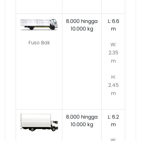
8.000 hingga
L: 6.6
10.000
kg
m
Fuso Bak
W:
2.35
m
H:
2.45
m
8.000 hingga
L: 6.2
10.000 kg
m
W: