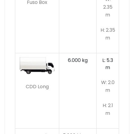
Fuso Box
2.35
m
H: 2.35
m
6.000 kg
L: 5.3
m
W: 2.0
CDD Long
m
H: 2.1
m