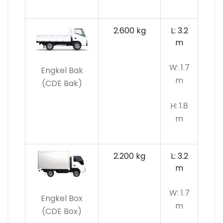
2.600 kg
L: 3.2
m
W: 1.7
Engkel Bak
m
(CDE Bak)
H: 1.8
m
2.200 kg
L: 3.2
m
W: 1.7
Engkel Box
m
(CDE Box)