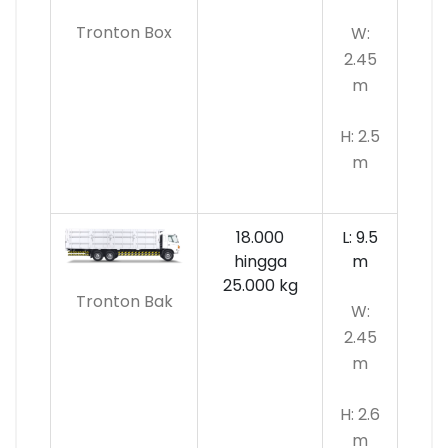
Tronton Box
W:
2.45
m
H: 2.5
m
18.000
L: 9.5
hingga
m
25.000 kg
Tronton Bak
W:
2.45
m
H: 2.6
m