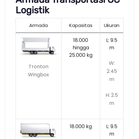
Logistik
Armada
Kapasitas
Ukuran
18.000
L: 9.5
hingga
m
25.000 kg
W:
Tronton
2.45
Wingbox
m
H: 2.5
m
18.000 kg
L: 9.5
m