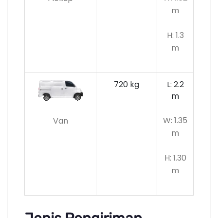
m
H: 1.3
m
720 kg
L: 2.2
m
W: 1.35
Van
m
H: 1.30
m