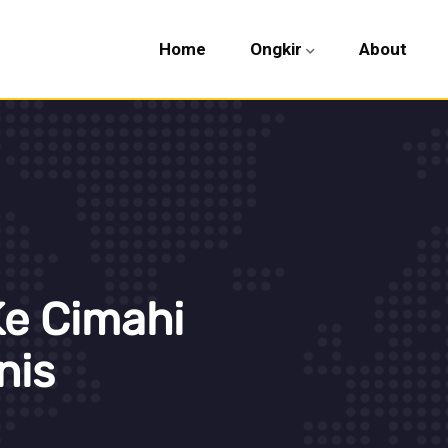
Home
Ongkir
About
Ke Cimahi
nis