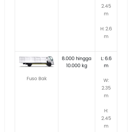
2.45
m
H: 2.6
m
8.000 hingga
L: 6.6
10.000
kg
m
Fuso Bak
W:
2.35
m
H:
2.45
m