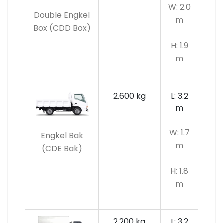
W: 2.0
Double Engkel
m
Box (CDD Box)
H: 1.9
m
2.600 kg
L: 3.2
m
W: 1.7
Engkel Bak
m
(CDE Bak)
H: 1.8
m
2.200 kg
L: 3.2