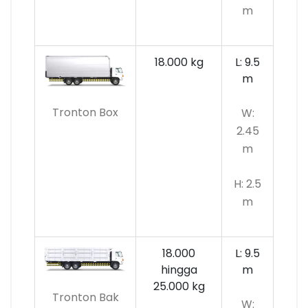
m
18.000 kg
L: 9.5
m
Tronton Box
W:
2.45
m
H: 2.5
m
18.000
L: 9.5
hingga
m
25.000 kg
Tronton Bak
W: