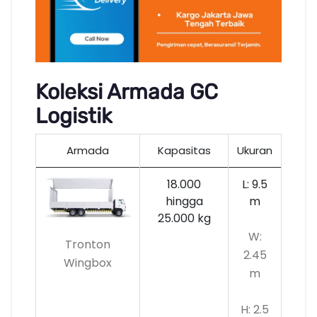
Koleksi Armada GC
Logistik
Armada
Kapasitas
Ukuran
18.000
L: 9.5
hingga
m
25.000 kg
W:
Tronton
2.45
Wingbox
m
H: 2.5