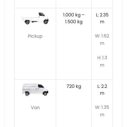
1.000 kg –
L: 2.35
1.500 kg
m
W: 1.62
Pickup
m
H: 1.3
m
720 kg
L: 2.2
m
W: 1.35
Van
m