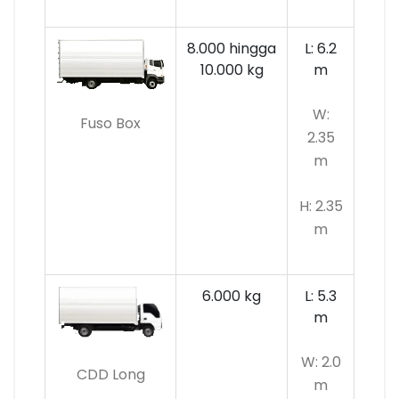
8.000 hingga
L: 6.2
10.000 kg
m
W:
Fuso Box
2.35
m
H: 2.35
m
6.000 kg
L: 5.3
m
W: 2.0
CDD Long
m