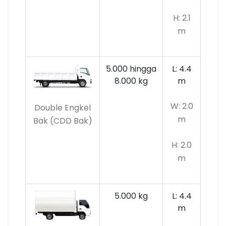
H: 2.1
m
5.000 hingga
L: 4.4
8.000 kg
m
W: 2.0
Double Engkel
m
Bak (CDD Bak)
H: 2.0
m
5.000 kg
L: 4.4
m