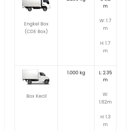
m
W: 1.7
Engkel Box
m
(CDE Box)
H: 1.7
m
1.000 kg
L: 2.35
m
W:
Box Kecil
1.62m
H: 1.3
m