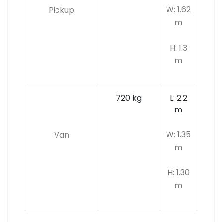
W: 1.62
Pickup
m
H: 1.3
m
720 kg
L: 2.2
m
W: 1.35
Van
m
H: 1.30
m