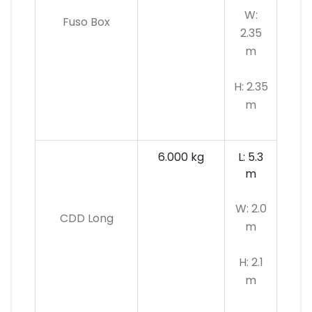
W:
Fuso Box
2.35
m
H: 2.35
m
6.000 kg
L: 5.3
m
W: 2.0
CDD Long
m
H: 2.1
m