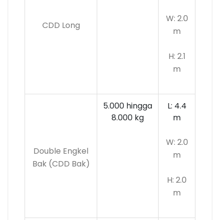
W: 2.0
CDD Long
m
H: 2.1
m
5.000 hingga
L: 4.4
8.000 kg
m
W: 2.0
Double Engkel
m
Bak (CDD Bak)
H: 2.0
m