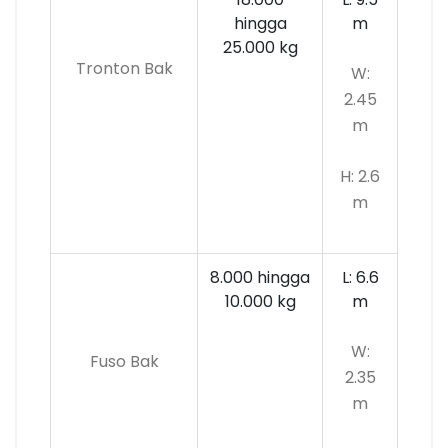
hingga
m
25.000 kg
Tronton Bak
W:
2.45
m
H: 2.6
m
8.000 hingga
L: 6.6
10.000
kg
m
W:
Fuso Bak
2.35
m