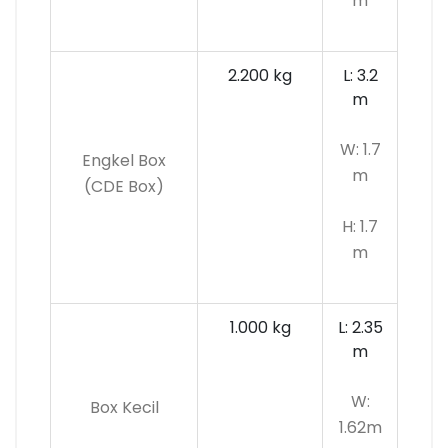
m
2.200 kg
L: 3.2
m
W: 1.7
Engkel Box
m
(CDE Box)
H: 1.7
m
1.000 kg
L: 2.35
m
W:
Box Kecil
1.62m