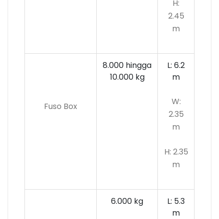
H:
2.45
m
8.000 hingga
L: 6.2
10.000 kg
m
W:
Fuso Box
2.35
m
H: 2.35
m
6.000 kg
L: 5.3
m