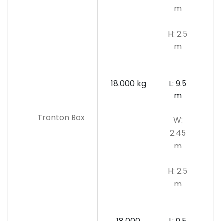
m
H: 2.5
m
18.000 kg
L: 9.5
m
Tronton Box
W:
2.45
m
H: 2.5
m
18.000
L: 9.5