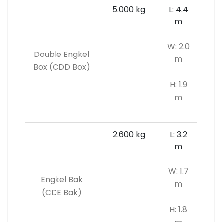
5.000 kg
L: 4.4
m
W: 2.0
Double Engkel
m
Box (CDD Box)
H: 1.9
m
2.600 kg
L: 3.2
m
W: 1.7
Engkel Bak
m
(CDE Bak)
H: 1.8