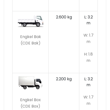
2.600 kg
L: 3.2
m
W: 1.7
Engkel Bak
m
(CDE Bak)
H: 1.8
m
2.200 kg
L: 3.2
m
W: 1.7
Engkel Box
m
(CDE Box)