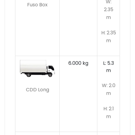
W:
Fuso Box
2.35
m
H: 2.35
m
6.000 kg
L: 5.3
m
W: 2.0
CDD Long
m
H: 2.1
m