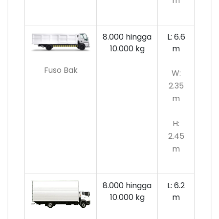
m
8.000 hingga
L: 6.6
10.000
kg
m
Fuso Bak
W:
2.35
m
H:
2.45
m
8.000 hingga
L: 6.2
10.000 kg
m