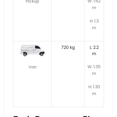
W: 1.62
Pickup
m
H: 1.3
m
720 kg
L: 2.2
m
W: 1.35
Van
m
H: 1.30
m