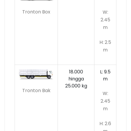
Tronton Box
W:
2.45
m
H: 2.5
m
18.000
L: 9.5
hingga
m
25.000 kg
Tronton Bak
W:
2.45
m
H: 2.6