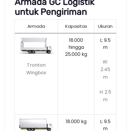
Armada GC Logistik
untuk Pengiriman
Armada
Kapasitas
Ukuran
18.000
L: 9.5
hingga
m
25.000 kg
W:
Tronton
2.45
Wingbox
m
H: 2.5
m
18.000 kg
L: 9.5
m