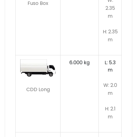
W:
Fuso Box
2.35
m
H: 2.35
m
6.000 kg
L: 5.3
m
W: 2.0
CDD Long
m
H: 2.1
m