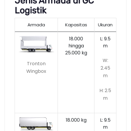
Jenis Armada di GC
Logistik
Armada
Kapasitas
Ukuran
18.000
L: 9.5
hingga
m
25.000 kg
W:
Tronton
2.45
Wingbox
m
H: 2.5
m
18.000 kg
L: 9.5
m