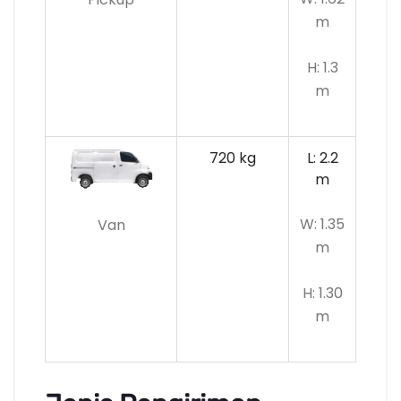
m
H: 1.3
m
720 kg
L: 2.2
m
W: 1.35
Van
m
H: 1.30
m