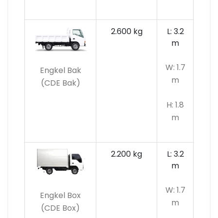
2.600 kg
L: 3.2
m
W: 1.7
Engkel Bak
m
(CDE Bak)
H: 1.8
m
2.200 kg
L: 3.2
m
W: 1.7
Engkel Box
m
(CDE Box)