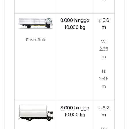
8.000 hingga
L: 6.6
10.000
kg
m
Fuso Bak
W:
2.35
m
H:
2.45
m
8.000 hingga
L: 6.2
10.000 kg
m