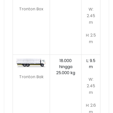
Tronton Box
W:
2.45
m
H: 2.5
m
18.000
L: 9.5
hingga
m
25.000 kg
Tronton Bak
W:
2.45
m
H: 2.6
m