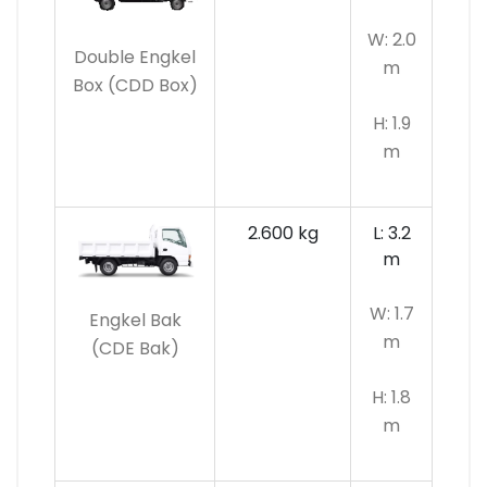
W: 2.0
Double Engkel
m
Box (CDD Box)
H: 1.9
m
2.600 kg
L: 3.2
m
W: 1.7
Engkel Bak
m
(CDE Bak)
H: 1.8
m