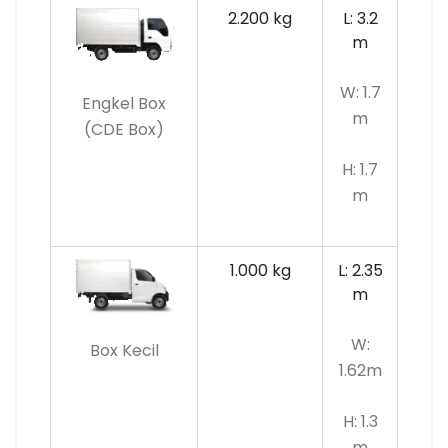
2.200 kg
L: 3.2
m
W: 1.7
Engkel Box
m
(CDE Box)
H: 1.7
m
1.000 kg
L: 2.35
m
W:
Box Kecil
1.62m
H: 1.3
m