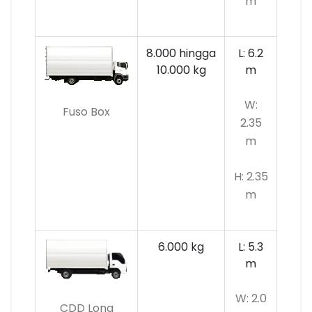
m
8.000 hingga
L: 6.2
10.000 kg
m
W:
Fuso Box
2.35
m
H: 2.35
m
6.000 kg
L: 5.3
m
W: 2.0
CDD Long