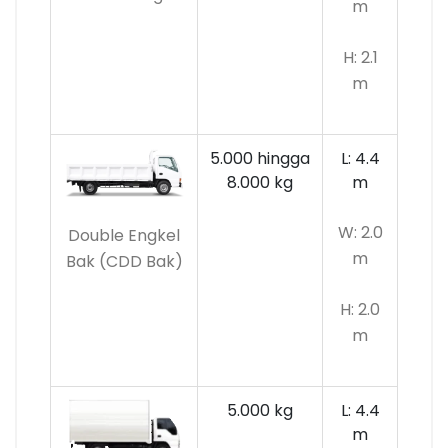
m
H: 2.1
m
5.000 hingga
L: 4.4
8.000 kg
m
W: 2.0
Double Engkel
m
Bak (CDD Bak)
H: 2.0
m
5.000 kg
L: 4.4
m