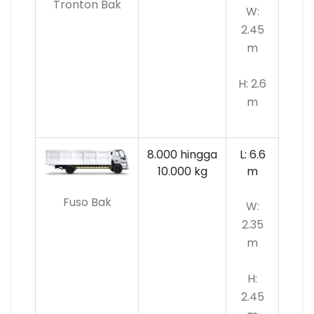
Tronton Bak
W:
2.45
m
H: 2.6
m
8.000 hingga
L: 6.6
10.000
kg
m
Fuso Bak
W:
2.35
m
H:
2.45