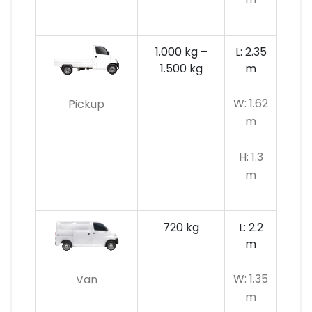
1.000 kg –
L: 2.35
1.500 kg
m
W: 1.62
Pickup
m
H: 1.3
m
720 kg
L: 2.2
m
W: 1.35
Van
m