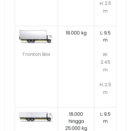
H: 2.5
m
18.000 kg
L: 9.5
m
Tronton Box
W:
2.45
m
H: 2.5
m
18.000
L: 9.5
hingga
m
25.000 kg