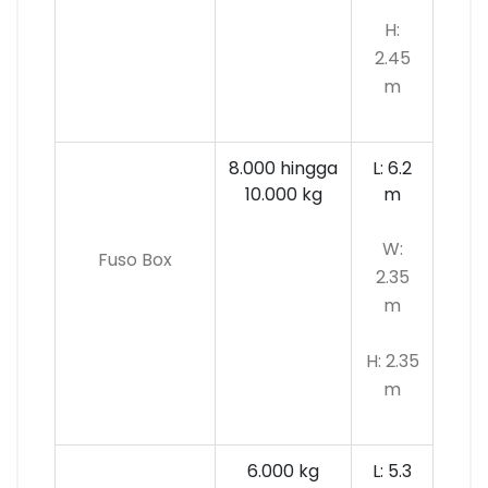
H:
2.45
m
8.000 hingga
L: 6.2
10.000 kg
m
W:
Fuso Box
2.35
m
H: 2.35
m
6.000 kg
L: 5.3