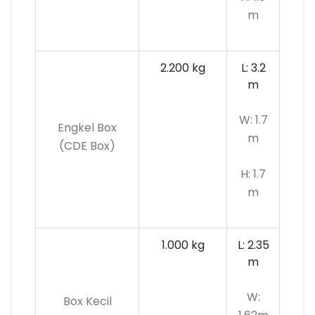
m
2.200 kg
L: 3.2
m
W: 1.7
Engkel Box
m
(CDE Box)
H: 1.7
m
1.000 kg
L: 2.35
m
W:
Box Kecil