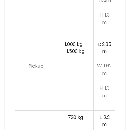
1.62m
H: 1.3
m
1.000 kg –
L: 2.35
1.500 kg
m
W: 1.62
Pickup
m
H: 1.3
m
720 kg
L: 2.2
m