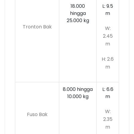
18.000
L: 9.5
hingga
m
25.000 kg
Tronton Bak
W:
2.45
m
H: 2.6
m
8.000 hingga
L: 6.6
10.000
kg
m
W:
Fuso Bak
2.35
m