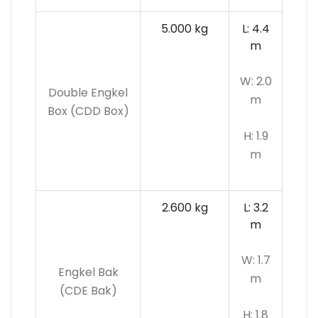
5.000 kg
L: 4.4
m
W: 2.0
Double Engkel
m
Box (CDD Box)
H: 1.9
m
2.600 kg
L: 3.2
m
W: 1.7
Engkel Bak
m
(CDE Bak)
H: 1.8