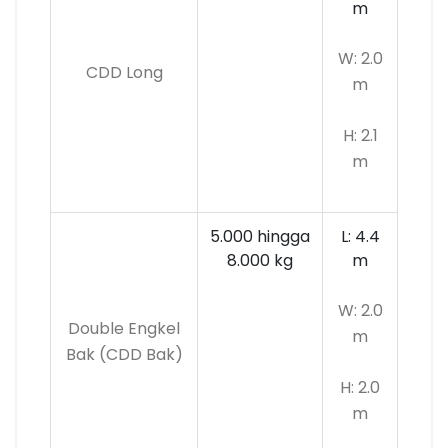
m
W: 2.0
CDD Long
m
H: 2.1
m
5.000 hingga
L: 4.4
8.000 kg
m
W: 2.0
Double Engkel
m
Bak (CDD Bak)
H: 2.0
m