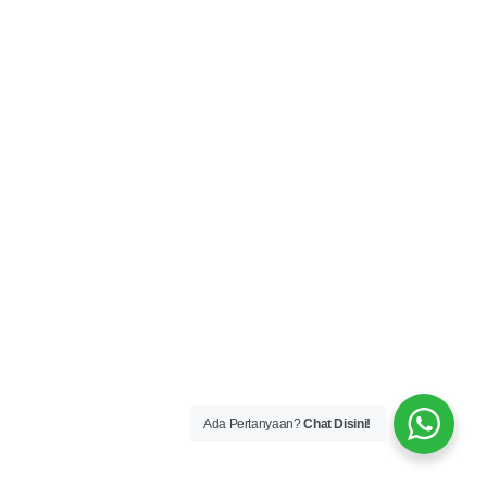
About Us
Kami memberikan pelayanan terbaik dan fokus dalam
mengantar barang kiriman anda ke wilayah di seluruh
Indonesia dengan berbagai macam layanan ekspedisi.
Our Services
Ada Pertanyaan?
Chat Disini!
Jasa Cargo Darat