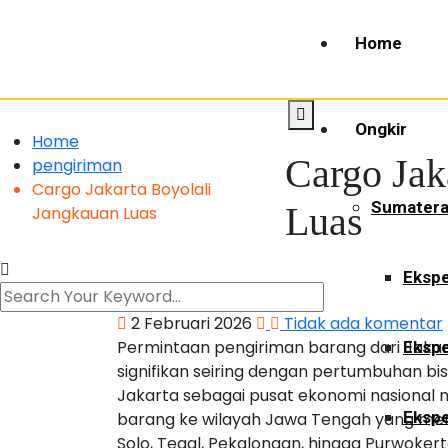
Home
Ongkir
Home
Cargo Jak
pengiriman
Cargo Jakarta Boyolali
Sumater
Luas
Jangkauan Luas
Ekspe
2 Februari 2026
Tidak ada komentar
Permintaan pengiriman barang dari Jaka
Ekspe
signifikan seiring dengan pertumbuhan bis
Jakarta sebagai pusat ekonomi nasional me
Ekspe
barang ke wilayah Jawa Tengah yang memi
Solo, Tegal, Pekalongan, hingga Purwoker