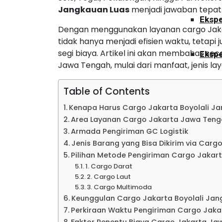
Jangkauan Luas
menjadi jawaban tepat
Ekspe
Dengan menggunakan layanan cargo Jaka
tidak hanya menjadi efisien waktu, tetapi 
segi biaya. Artikel ini akan membahas se
Ekspe
Jawa Tengah, mulai dari manfaat, jenis la
Ekspe
Table of Contents
Kenapa Harus Cargo Jakarta Boyolali J
Area Layanan Cargo Jakarta Jawa Teng
Ekspe
Armada Pengiriman GC Logistik
Jenis Barang yang Bisa Dikirim via Carg
Pilihan Metode Pengiriman Cargo Jakar
Ekspe
1. Cargo Darat
2. Cargo Laut
3. Cargo Multimoda
Ekspe
Keunggulan Cargo Jakarta Boyolali Jan
Perkiraan Waktu Pengiriman Cargo Jak