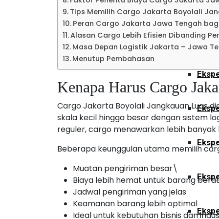
Faktor Penentu Biaya Cargo Jakarta Ja
Ekspe
Tips Memilih Cargo Jakarta Boyolali Ja
Peran Cargo Jakarta Jawa Tengah bagi
Alasan Cargo Lebih Efisien Dibanding Pe
Kalimant
Masa Depan Logistik Jakarta – Jawa T
Menutup Pembahasan
Ekspe
Kenapa Harus Cargo Jaka
Cargo Jakarta Boyolali Jangkauan Luas d
Ekspe
skala kecil hingga besar dengan sistem l
reguler, cargo menawarkan lebih banyak k
Ekspe
Beberapa keunggulan utama memilih carg
Muatan pengiriman besar\
Ekspe
Biaya lebih hemat untuk barang bera
Jadwal pengiriman yang jelas
Keamanan barang lebih optimal
Ekspe
Ideal untuk kebutuhan bisnis dan indus