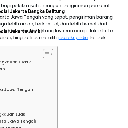
 bagi pelaku usaha maupun pengiriman personal.
disi Jakarta Bangka Belitung
rta Jawa Tengah yang tepat, pengiriman barang
juga lebih aman, terkontrol, dan lebih hemat dari
cara menyeluruh tentang layanan cargo Jakarta ke
disi Jakarta Jambi
yanan, hingga tips memilih
jasa ekspedisi
terbaik.
disi Jakarta Palembang
angkauan Luas?
ah
disi Jakarta Bengkulu
o
ta Jawa Tengah
disi Jakarta Aceh
disi Jakarta Padang
gkauan Luas
arta Jawa Tengah