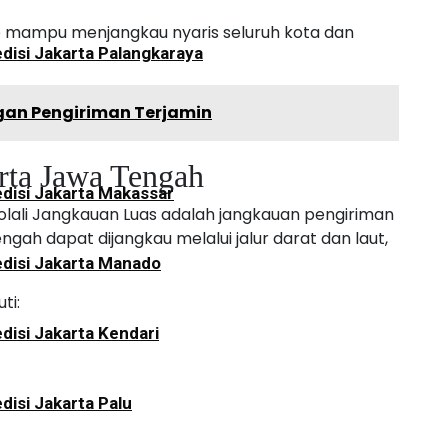
go mampu menjangkau nyaris seluruh kota dan
disi Jakarta Palangkaraya
gan Pengiriman Terjamin
rta Jawa Tengah
disi Jakarta Makassar
olali Jangkauan Luas adalah jangkauan pengiriman
ngah dapat dijangkau melalui jalur darat dan laut,
disi Jakarta Manado
ti:
disi Jakarta Kendari
disi Jakarta Palu