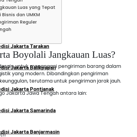
wa Tengah
disi Jakarta Lampung
ngkauan Luas yang Tepat
 Bisnis dan UMKM
ngiriman Reguler
an
engah
disi Jakarta Tarakan
rta Boyolali Jangkauan Luas?
idesain untuk menangani pengiriman barang dalam
disi Jakarta Balikpapan
ogistik yang modern. Dibandingkan pengiriman
eunggulan, terutama untuk pengiriman jarak jauh.
disi Jakarta Pontianak
o Jakarta Jawa Tengah antara lain:
disi Jakarta Samarinda
t
disi Jakarta Banjarmasin
tri