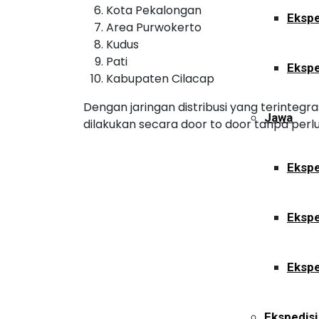
Kota Pekalongan
Ekspe
Area Purwokerto
Kudus
Pati
Ekspe
Kabupaten Cilacap
Dengan jaringan distribusi yang terinteg
Jawa
dilakukan secara door to door tanpa perlu
Ekspe
Ekspe
Ekspe
Ekspedisi