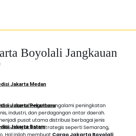
arta Boyolali Jangkauan
a
disi Jakarta Medan
rta ke Jawa Tengah mengalami peningkatan
disi Jakarta Pekanbaru
nis, industri, dan perdagangan antar daerah.
njadi pusat utama distribusi berbagai jenis
disi Jakarta Batam
liki banyak kota strategis seperti Semarang,
to. Hal inilah membuat
Cargo Jakarta Boyolali