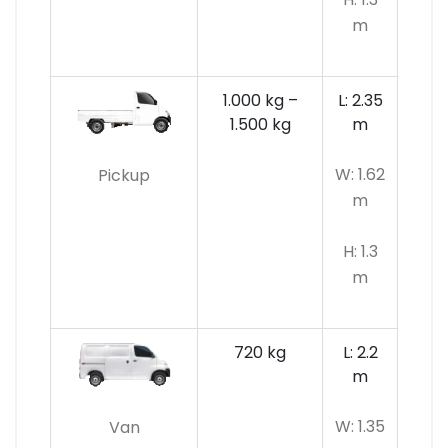
m
1.000 kg –
L: 2.35
1.500 kg
m
W: 1.62
Pickup
m
H: 1.3
m
720 kg
L: 2.2
m
W: 1.35
Van