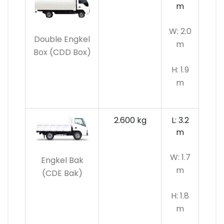
m
W: 2.0
Double Engkel
m
Box (CDD Box)
H: 1.9
m
2.600 kg
L: 3.2
m
W: 1.7
Engkel Bak
m
(CDE Bak)
H: 1.8
m