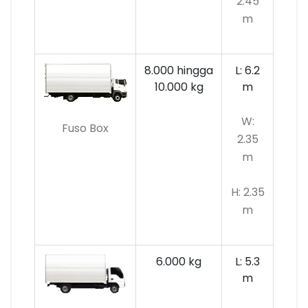
2.45
m
8.000 hingga
L: 6.2
10.000 kg
m
W:
Fuso Box
2.35
m
H: 2.35
m
6.000 kg
L: 5.3
m