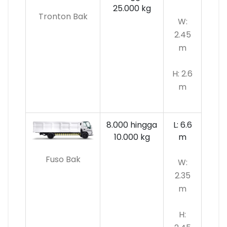
25.000 kg
Tronton Bak
W:
2.45
m
H: 2.6
m
8.000 hingga
L: 6.6
10.000
kg
m
Fuso Bak
W:
2.35
m
H: