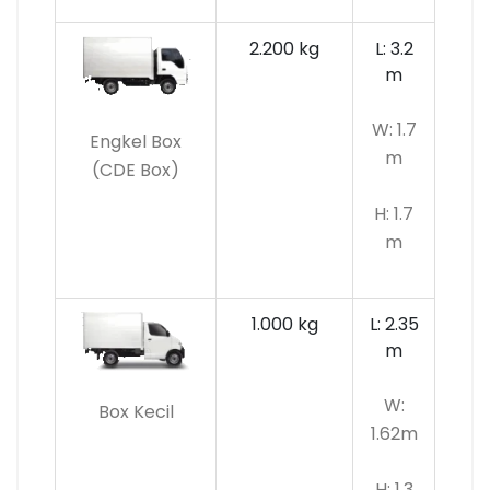
2.200 kg
L: 3.2
m
W: 1.7
Engkel Box
m
(CDE Box)
H: 1.7
m
1.000 kg
L: 2.35
m
W:
Box Kecil
1.62m
H: 1.3