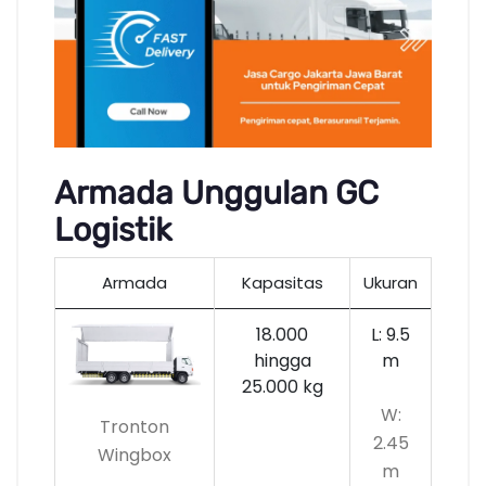
Armada Unggulan GC
Logistik
Armada
Kapasitas
Ukuran
18.000
L: 9.5
hingga
m
25.000 kg
W:
Tronton
2.45
Wingbox
m