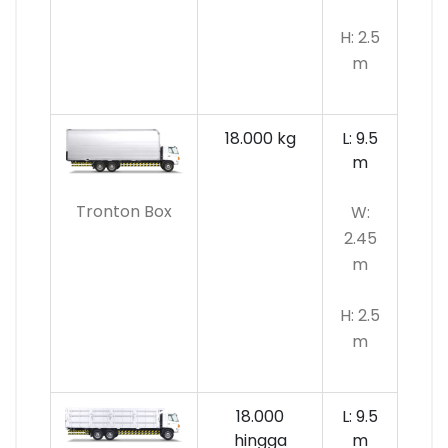
H: 2.5
m
18.000 kg
L: 9.5
m
Tronton Box
W:
2.45
m
H: 2.5
m
18.000
L: 9.5
hingga
m