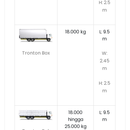
H: 2.5
m
18.000 kg
L: 9.5
m
Tronton Box
W:
2.45
m
H: 2.5
m
18.000
L: 9.5
hingga
m
25.000 kg