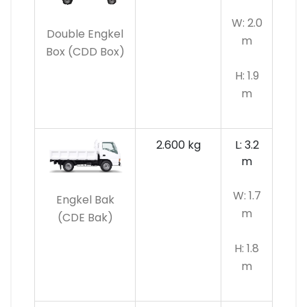
W: 2.0
Double Engkel
m
Box (CDD Box)
H: 1.9
m
2.600 kg
L: 3.2
m
W: 1.7
Engkel Bak
m
(CDE Bak)
H: 1.8
m