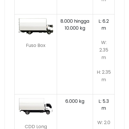
8.000 hingga
L: 6.2
10.000 kg
m
W:
Fuso Box
2.35
m
H: 2.35
m
6.000 kg
L: 5.3
m
W: 2.0
CDD Long