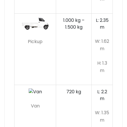
1.000 kg –
L: 2.35
1.500 kg
m
W: 1.62
Pickup
m
H: 1.3
m
720 kg
L: 2.2
m
Van
W: 1.35
m