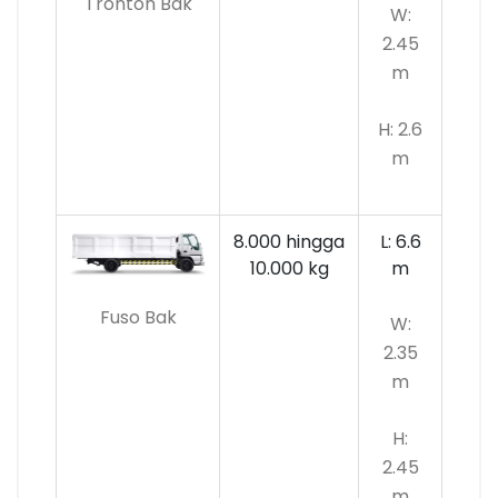
Tronton Bak
W:
2.45
m
H: 2.6
m
8.000 hingga
L: 6.6
10.000
kg
m
Fuso Bak
W:
2.35
m
H:
2.45
m