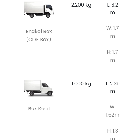
2.200 kg
L: 3.2
m
W: 1.7
Engkel Box
m
(CDE Box)
H: 1.7
m
1.000 kg
L: 2.35
m
W:
Box Kecil
1.62m
H: 1.3
m