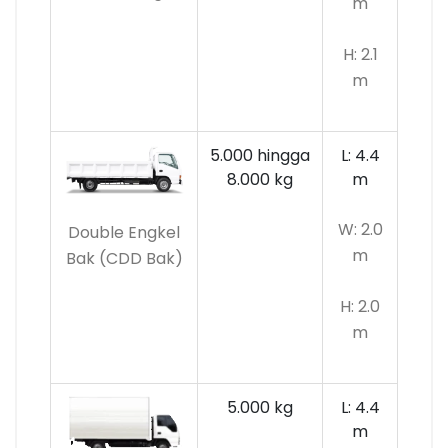
m
H: 2.1
m
5.000 hingga
L: 4.4
8.000 kg
m
W: 2.0
Double Engkel
m
Bak (CDD Bak)
H: 2.0
m
5.000 kg
L: 4.4
m