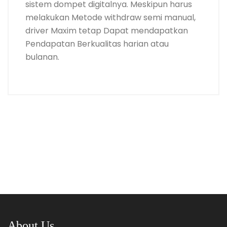
sistem dompet digitalnya. Meskipun harus
melakukan Metode withdraw semi manual,
driver Maxim tetap Dapat mendapatkan
Pendapatan Berkualitas harian atau
bulanan.
About Us