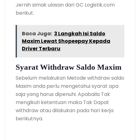
Jernih simak ulasan dari GC Logistik.com
berikut.
Baca Juga:
3 Langkah Isi Saldo
Maxim Lewat Shopeepay Kepada
Driver Terbaru
Syarat Withdraw Saldo Maxim
Sebelum melakukan Metode withdraw saldo
Maxim anda perlu mengetahui syarat apa
saja yang harus dipenuhi. Apabaila Tak
mengikuti ketentuan maka Tak Dapat
withdraw atau dilakukan pada hari kerja
berikutnya.