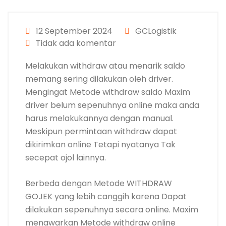
12 September 2024
GCLogistik
Tidak ada komentar
Melakukan withdraw atau menarik saldo
memang sering dilakukan oleh driver.
Mengingat Metode withdraw saldo Maxim
driver belum sepenuhnya online maka anda
harus melakukannya dengan manual.
Meskipun permintaan withdraw dapat
dikirimkan online Tetapi nyatanya Tak
secepat ojol lainnya.
Berbeda dengan Metode WITHDRAW
GOJEK yang lebih canggih karena Dapat
dilakukan sepenuhnya secara online. Maxim
menawarkan Metode withdraw online