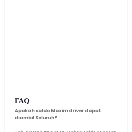
FAQ
Apakah saldo Maxim driver dapat
diambil Seluruh?