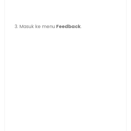
3. Masuk ke menu
Feedback
.