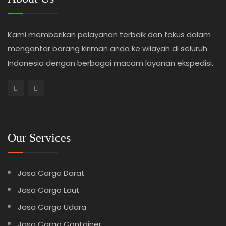
Kami memberikan pelayanan terbaik dan fokus dalam
mengantar barang kiriman anda ke wilayah di seluruh
Indonesia dengan berbagai macam layanan ekspedisi.
Our Services
Jasa Cargo Darat
Jasa Cargo Laut
Jasa Cargo Udara
Jasa Cargo Container