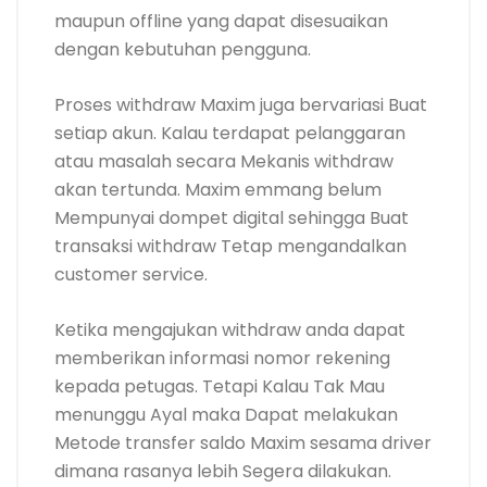
maupun offline yang dapat disesuaikan
dengan kebutuhan pengguna.
Proses withdraw Maxim juga bervariasi Buat
setiap akun. Kalau terdapat pelanggaran
atau masalah secara Mekanis withdraw
akan tertunda. Maxim emmang belum
Mempunyai dompet digital sehingga Buat
transaksi withdraw Tetap mengandalkan
customer service.
Ketika mengajukan withdraw anda dapat
memberikan informasi nomor rekening
kepada petugas. Tetapi Kalau Tak Mau
menunggu Ayal maka Dapat melakukan
Metode transfer saldo Maxim sesama driver
dimana rasanya lebih Segera dilakukan.