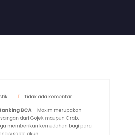
tik
Tidak ada komentar
Banking BCA
– Maxim merupakan
l) saingan dari Gojek maupun Grab.
 juga memberikan kemudahan bagi para
gisi saldo akun.