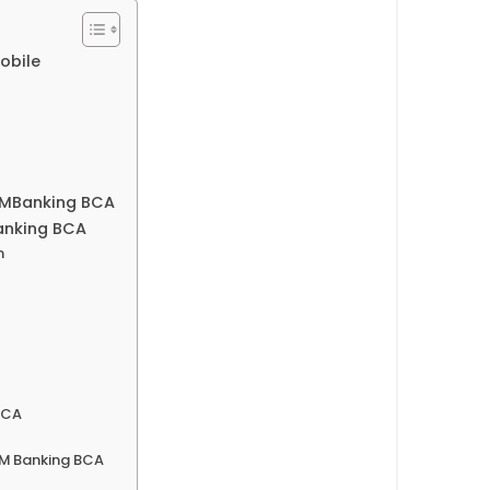
obile
 MBanking BCA
anking BCA
m
BCA
 M Banking BCA