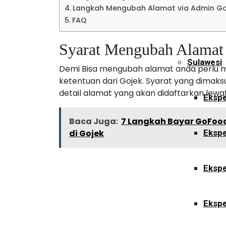
Langkah Mengubah Alamat via Admin G
FAQ
Ekspe
Syarat Mengubah Alamat
Sulawesi
Demi Bisa mengubah alamat anda perlu 
ketentuan dari Gojek. Syarat yang dimaks
detail alamat yang akan didaftarkan lewat
Ekspe
Baca Juga:
7 Langkah Bayar GoFoo
di Gojek
Ekspe
Ekspe
Ekspe