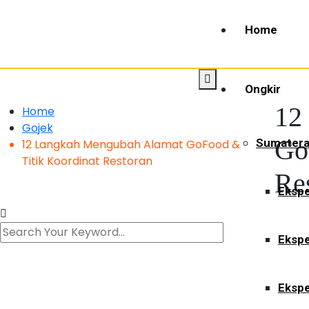
Home
Ongkir
12
Home
Gojek
Go
Sumater
12 Langkah Mengubah Alamat GoFood &
Titik Koordinat Restoran
Re
Ekspe
Ekspe
Ekspe