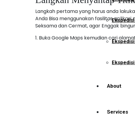
Langkah pertama yang harus anda lakuka
Anda Bisa menggunakan fasilitas aplikasi 
Ekspedisi
Seksama dan Cermat, agar Enggak bingung 
1. Buka Google Maps kemudian cari alama
Ekspedis
Ekspedisi
About
Services