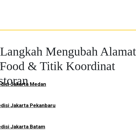
 Langkah Mengubah Alama
Food & Titik Koordinat
a
storan
disi Jakarta Medan
disi Jakarta Pekanbaru
disi Jakarta Batam