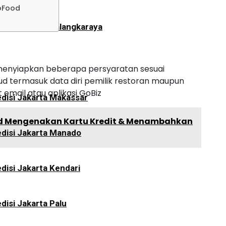
oFood
disi Jakarta Palangkaraya
menyiapkan beberapa persyaratan sesuai
ud termasuk data diri pemilik restoran maupun
 email atau aplikasi GoBiz
disi Jakarta Makassar
d Mengenakan Kartu Kredit & Menambahkan
disi Jakarta Manado
disi Jakarta Kendari
disi Jakarta Palu