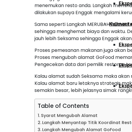
Ekspe
menemukan resto anda. Langkah memindah
dilakukan supaya Enggak mengalami keru
Sama seperti Langkah MERUBAH ALAMAT 
Kalimant
sehingga menghemat biaya dan waktu. D
jauh lebih Seksama sehingga Enggak akan 
Ekspe
Proses pemesanan makanan juga akan ber
Proses mengubah alamat GoFood meman
Pengecekan data dari pemilik restoran ter
Ekspe
Kalau alamat sudah Seksama maka akan me
Kalau alamat baru letaknya strategis m
Ekspe
semakin besar, lebih jelasnya simak rangk
Table of Contents
Ekspe
Syarat Mengubah Alamat
Langkah Menyantap Titik Koordinat Res
Ekspe
Langkah Mengubah Alamat GoFood