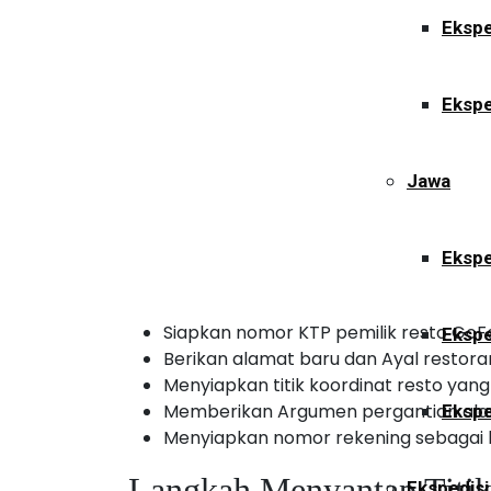
Ekspe
Ekspe
Jawa
Ekspe
Siapkan nomor KTP pemilik resto GoF
Ekspe
Berikan alamat baru dan Ayal restora
Menyiapkan titik koordinat resto yang
Memberikan Argumen pergantian al
Ekspe
Menyiapkan nomor rekening sebagai b
Langkah Menyantap Titik
Ekspedisi