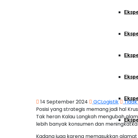
Ekspe
Ekspe
Ekspe
Ekspe
Ekspe
14 September 2024
GCLogistik
Tidak
Posisi yang strategis memang jadi hal Kr
Tak heran Kalau Langkah mengubah alam
Ekspe
lebih banyak konsumen dan meningkatka
Kadang juga karena memasukkan alamat 