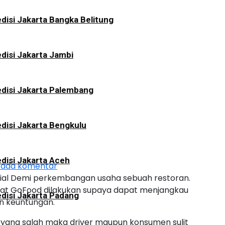
disi Jakarta Bangka Belitung
disi Jakarta Jambi
disi Jakarta Palembang
disi Jakarta Bengkulu
disi Jakarta Aceh
 ada komentar
usial Demi perkembangan usaha sebuah restoran.
at GoFood dilakukan supaya dapat menjangkau
disi Jakarta Padang
n keuntungan.
yang salah maka driver maupun konsumen sulit