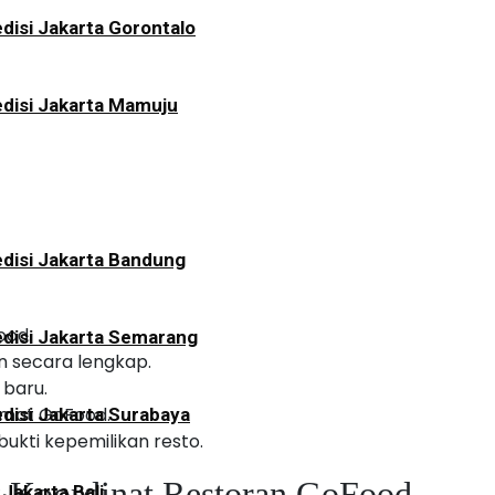
disi Jakarta Gorontalo
disi Jakarta Mamuju
disi Jakarta Bandung
ood.
disi Jakarta Semarang
n secara lengkap.
 baru.
amat GoFood.
disi Jakarta Surabaya
ukti kepemilikan resto.
 Koordinat Restoran GoFood
 Jakarta Bali