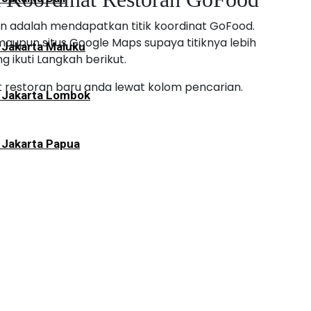
n adalah mendapatkan titik koordinat GoFood.
maupun situs Google Maps supaya titiknya lebih
 Jakarta Maluku
ikuti Langkah berikut.
t restoran baru anda lewat kolom pencarian.
i Jakarta Lombok
 Jakarta Papua