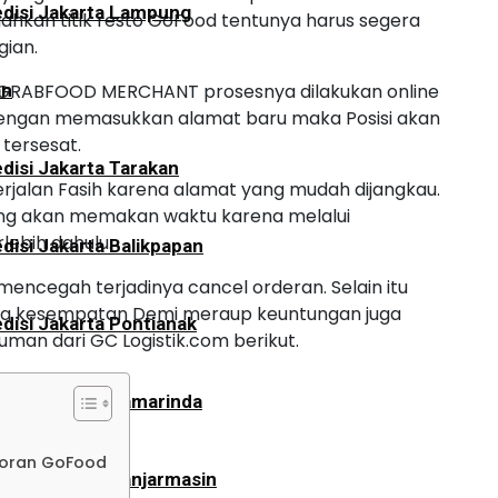
disi Jakarta Lampung
kan titik resto GoFood tentunya harus segera
gian.
GRABFOOD MERCHANT prosesnya dilakukan online
an
engan memasukkan alamat baru maka Posisi akan
tersesat.
disi Jakarta Tarakan
jalan Fasih karena alamat yang mudah dijangkau.
g akan memakan waktu karena melalui
lebih dahulu.
disi Jakarta Balikpapan
ncegah terjadinya cancel orderan. Selain itu
aka kesempatan Demi meraup keuntungan juga
disi Jakarta Pontianak
uman dari GC Logistik.com berikut.
disi Jakarta Samarinda
toran GoFood
disi Jakarta Banjarmasin