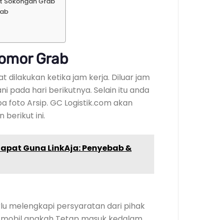
at Sokongan Grab
rab
Nomor Grab
dilakukan ketika jam kerja. Diluar jam
i pada hari berikutnya. Selain itu anda
a foto Arsip. GC Logistik.com akan
 berikut ini.
apat Guna LinkAja: Penyebab &
lu melengkapi persyaratan dari pihak
u mobil apakah Tetap masuk kedalam