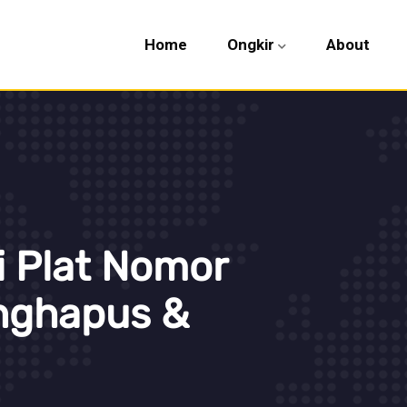
Home
Ongkir
About
i Plat Nomor
nghapus &