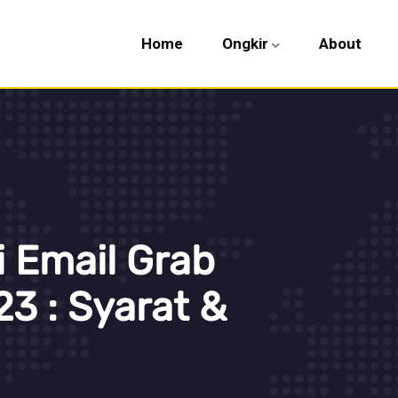
Home
Ongkir
About
 Email Grab
 : Syarat &