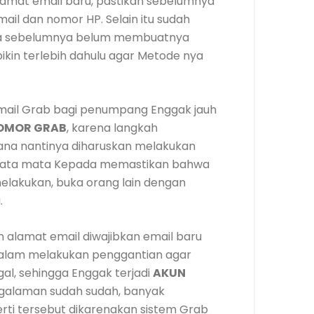
alamat email baru, pastikan sebelumnya
ail dan nomor HP. Selain itu sudah
abila sebelumnya belum membuatnya
in terlebih dahulu agar Metode nya
email Grab bagi penumpang Enggak jauh
NOMOR GRAB
, karena langkah
ana nantinya diharuskan melakukan
 semata mata Kepada memastikan bahwa
melakukan, buka orang lain dengan
.
n alamat email diwajibkan email baru
 dalam melakukan penggantian agar
gal, sehingga Enggak terjadi
AKUN
ngalaman sudah sudah, banyak
ti tersebut dikarenakan sistem Grab