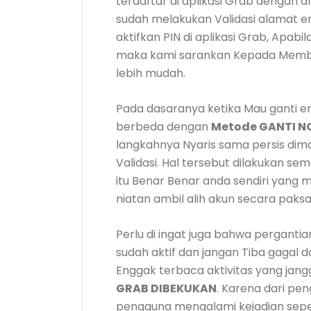
terdaftar di aplikasi Grab dengan 
sudah melakukan Validasi alamat em
aktifkan PIN di aplikasi Grab, Ap
maka kami sarankan Kepada Membik
lebih mudah.
Pada dasaranya ketika Mau ganti 
berbeda dengan
Metode GANTI 
langkahnya Nyaris sama persis dim
Validasi. Hal tersebut dilakukan
itu Benar Benar anda sendiri yang 
niatan ambil alih akun secara paksa
Perlu di ingat juga bahwa pergantia
sudah aktif dan jangan Tiba gagal
Enggak terbaca aktivitas yang jang
GRAB DIBEKUKAN
. Karena dari pe
pengguna mengalami kejadian seper