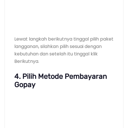
Lewat langkah berikutnya tinggal pilih paket
langganan, silahkan pilih sesuai dengan
kebutuhan dan setelah itu tinggal klik
Berikutnya.
4. Pilih Metode Pembayaran
Gopay