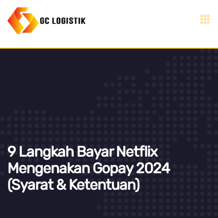
9 Langkah Bayar Netflix
Mengenakan Gopay 2024
(Syarat & Ketentuan)