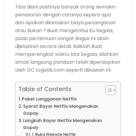
Tiba disini pastinya banyak orang semakin
penasaran dengan caranya seperti apa
dan apakah dikenakan biaya penanganan
atau Bukan ? Buat mengetahui itu Segala,
pada pertemuan sangat Bagus ini akan
dijelaskan secara detail. Baiklah Buat
mempersingkat waktu kita Segala, silahkan
simak langsung panduan telah dipersiapkan
oleh GC Logistik.com seperti dibawah ini.
Table of Contents
Paket Langganan Netflix
Syarat Bayar Netflix Mengenakan
Gopay
Langkah Bayar Netflix Mengenakan
Gopay
1. Buka Website Netflix