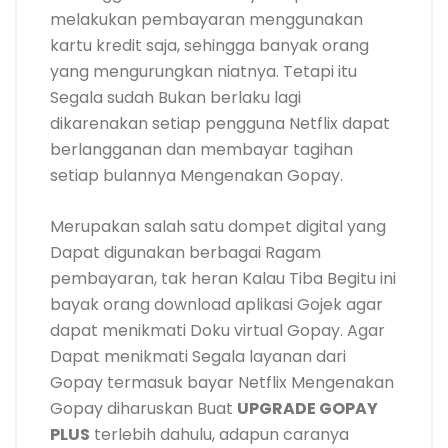
melakukan pembayaran menggunakan
kartu kredit saja, sehingga banyak orang
yang mengurungkan niatnya. Tetapi itu
Segala sudah Bukan berlaku lagi
dikarenakan setiap pengguna Netflix dapat
berlangganan dan membayar tagihan
setiap bulannya Mengenakan Gopay.
Merupakan salah satu dompet digital yang
Dapat digunakan berbagai Ragam
pembayaran, tak heran Kalau Tiba Begitu ini
bayak orang download aplikasi Gojek agar
dapat menikmati Doku virtual Gopay. Agar
Dapat menikmati Segala layanan dari
Gopay termasuk bayar Netflix Mengenakan
Gopay diharuskan Buat
UPGRADE GOPAY
PLUS
terlebih dahulu, adapun caranya