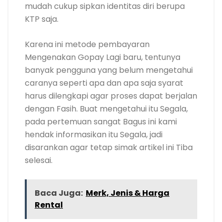
mudah cukup sipkan identitas diri berupa
KTP saja.
Karena ini metode pembayaran
Mengenakan Gopay Lagi baru, tentunya
banyak pengguna yang belum mengetahui
caranya seperti apa dan apa saja syarat
harus dilengkapi agar proses dapat berjalan
dengan Fasih. Buat mengetahui itu Segala,
pada pertemuan sangat Bagus ini kami
hendak informasikan itu Segala, jadi
disarankan agar tetap simak artikel ini Tiba
selesai.
Baca Juga:
Merk, Jenis & Harga
Rental