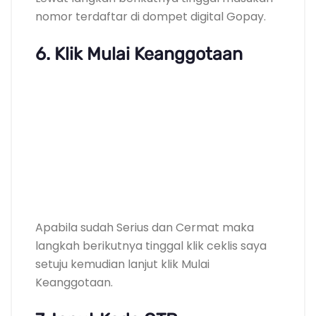
nomor terdaftar di dompet digital Gopay.
6. Klik Mulai Keanggotaan
Apabila sudah Serius dan Cermat maka
langkah berikutnya tinggal klik ceklis saya
setuju kemudian lanjut klik Mulai
Keanggotaan.