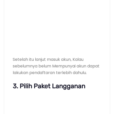
Setelah itu lanjut masuk akun, Kalau
sebelumnya belum Mempunyai akun dapat
lakukan pendaftaran terlebih dahulu.
3. Pilih Paket Langganan