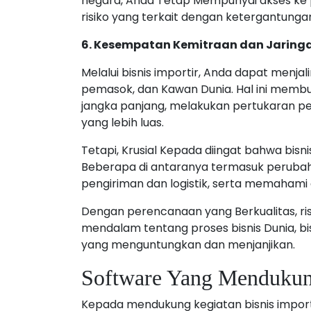
negara, Anda Tetap Mempunyai akses ke p
risiko yang terkait dengan ketergantung
6. Kesempatan Kemitraan dan Jaring
Melalui bisnis importir, Anda dapat menja
pemasok, dan Kawan Dunia. Hal ini mem
jangka panjang, melakukan pertukaran p
yang lebih luas.
Tetapi, Krusial Kepada diingat bahwa bisn
Beberapa di antaranya termasuk perubahan
pengiriman dan logistik, serta memahami
Dengan perencanaan yang Berkualitas, r
mendalam tentang proses bisnis Dunia, b
yang menguntungkan dan menjanjikan.
Software Yang Mendukung
Kepada mendukung kegiatan bisnis impo