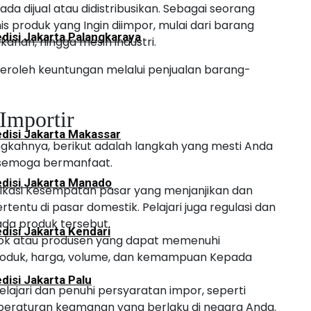
 dijual atau didistribusikan. Sebagai seorang
is produk yang Ingin diimpor, mulai dari barang
disi Jakarta Palangkaraya
anan, hingga mesin industri.
mperoleh keuntungan melalui penjualan barang-
Importir
disi Jakarta Makassar
gkahnya, berikut adalah langkah yang mesti Anda
, semoga bermanfaat.
disi Jakarta Manado
ifikasi Kesempatan pasar yang menjanjikan dan
entu di pasar domestik. Pelajari juga regulasi dan
da produk tersebut.
disi Jakarta Kendari
sok atau produsen yang dapat memenuhi
produk, harga, volume, dan kemampuan Kepada
disi Jakarta Palu
elajari dan penuhi persyaratan impor, seperti
an peraturan keamanan yang berlaku di negara Anda.