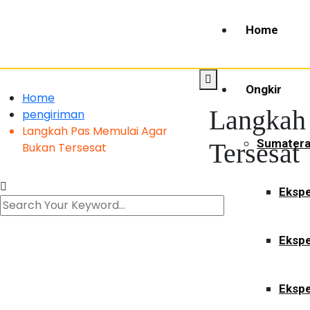
Home
Ongkir
Home
Langkah
pengiriman
Langkah Pas Memulai Agar
Sumater
Tersesat
Bukan Tersesat
Ekspe
Ekspe
Ekspe