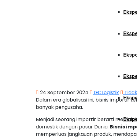
Ekspe
Ekspe
Ekspe
Ekspe
24 September 2024
GCLogistik
Tida
Ekspe
Dalam era globalisasi ini, bisnis importir
banyak pengusaha.
Menjadi seorang importir berarti memai
Ekspe
domestik dengan pasar Dunia.
Bisnis imp
memperluas jangkauan produk, mendapatk