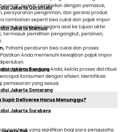
an syarat-syarat pembelian dengan pemasok,
disi Jakarta Gorontalo
 persyaratan pengiriman, dan garansi produk.
ya tambahan seperti bea cukai dan pajak impor.
riman barang dari negara asal ke tujuan akhir
disi Jakarta Mamuju
, termasuk pemilihan pengangkut, perizinan,
.
n,
Pahami peraturan bea cukai dan proses
 Pastikan Anda memenuhi kewajiban pajak impor
iperlukan.
 barang tiba di negara Anda, kelola proses distribusi
disi Jakarta Bandung
capai konsumen dengan efisien. Identifikasi
egi pemasaran yang sesuai.
disi Jakarta Semarang
Supir Deliveree Harus Menunggu?
disi Jakarta Surabaya
ah manfaat yang signifikan bagi para pengusaha.
 Jakarta Bali