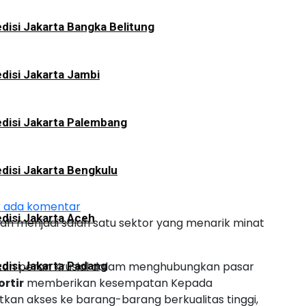
disi Jakarta Bangka Belitung
disi Jakarta Jambi
disi Jakarta Palembang
disi Jakarta Bengkulu
k ada komentar
disi Jakarta Aceh
 telah menjadi salah satu sektor yang menarik minat
nkan peran Krusial dalam menghubungkan pasar
disi Jakarta Padang
ortir
memberikan kesempatan Kepada
an akses ke barang-barang berkualitas tinggi,