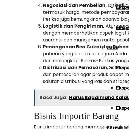
Negosiasi dan Pembelian,
Diskusik
Ekspe
termasuk harga, metode pembayaran,
Periksa juga kemungkinan adanya bia
Logistik dan Pengiriman,
Atur pengi
Ekspe
dengan memperhatikan aspek logistik
asuransi, dan manajemen rantai pasok
Penanganan Bea Cukai dan Pabea
Jawa
pabean yang berlaku di negara Anda.
dan melengkapi Berkas-Berkas yang d
Distribusi dan Pemasaran
, Setelah
Ekspe
dan pemasaran agar produk dapat men
saluran distribusi yang Pas dan strat
Ekspe
Baca Juga:
Harus Bagaimana Kalau 
Ekspe
Bisnis Importir Barang
Bisnis importir barang memberikan sejuml
Ekspedisi