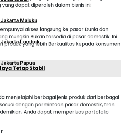
yang dapat diperoleh dalam bisnis ini:
 Jakarta Maluku
Mempunyai akses langsung ke pasar Dunia dan
ang mungkin Bukan tersedia di pasar domestik. Ini
i Jakarta Lombok
produk yang lebih Berkualitas kepada konsumen
 Jakarta Papua
aya Tetap Stabil
 menjelajahi berbagai jenis produk dari berbagai
sesuai dengan permintaan pasar domestik, tren
n demikian, Anda dapat memperluas portofolio
ar