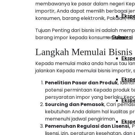
membawanya ke pasar dalam negeri Kepada
importir, Anda dapat memilih berbagai jen
Ekspe
konsumen, barang elektronik, Pakaian, mak
Tujuan Penting dari bisnis ini adalah me
barang impor kepada konsumen lokal.
Sulawesi
Langkah Memulai Bisnis 
Ekspe
Kepada memulai maka anda harus tau lan
jalankan Kepada memulai bisnis importir
Ekspe
Penelitian Pasar dan Produk
, Ident
potensi permintaan Kepada produk tert
persyaratan impor yang berlaku Kepa
Ekspe
Sourcing dan Pemasok
, Cari pema
kebutuhan Anda dalam hal kualitas 
memenuhi jadwal pengiriman.
Ekspe
Pemenuhan Regulasi dan Lisensi,
P
lisensi, izin, peraturan kesehatan, d