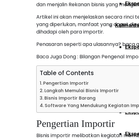
Ekspe
dan menjalin Rekanan bisnis yang mengun
Artikel ini akan menjelaskan secara rinci
yang diperlukan, manfaat yang dapat dip
Kalimant
dihadapi oleh para importir.
Penasaran seperti apa ulasannya? baca arti
Ekspe
Baca Juga Dong : Bilangan Pengenal Import
Ekspe
Table of Contents
Pengertian Importir
Ekspe
Langkah Memulai Bisnis Importir
Bisnis Importir Barang
Software Yang Mendukung Kegiatan Imp
Ekspe
Pengertian Importir
Ekspe
Bisnis importir melibatkan kegiatan memb