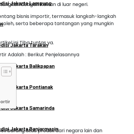
disi Jakarta Lampung
tungkan dengan Kawan di luar negeri.
 tentang bisnis importir, termasuk langkah-langkah
eroleh, serta beberapa tantangan yang mungkin
an
kel ini Tiba tuntas ya.
disi Jakarta Tarakan
ir Adalah : Berikut Penjelasannya
disi Jakarta Balikpapan
disi Jakarta Pontianak
ortir
disi Jakarta Samarinda
disi Jakarta Banjarmasin
eli barang atau produk dari negara lain dan