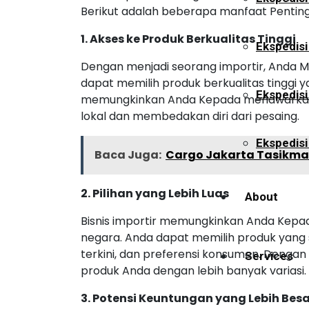
Berikut adalah beberapa manfaat Penting 
1. Akses ke Produk Berkualitas Tinggi
Ekspedisi
Dengan menjadi seorang importir, Anda 
dapat memilih produk berkualitas tinggi y
Ekspedis
memungkinkan Anda Kepada menawarkan 
lokal dan membedakan diri dari pesaing.
Ekspedisi
Baca Juga:
Cargo Jakarta Tasikmal
2. Pilihan yang Lebih Luas
About
Bisnis importir memungkinkan Anda Kepada
negara. Anda dapat memilih produk yang 
terkini, dan preferensi konsumen. Denga
Services
produk Anda dengan lebih banyak variasi.
3. Potensi Keuntungan yang Lebih Bes