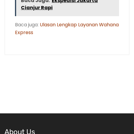
Baca Juga:
Ekspedisi Jakarta
Cianjur Rapi
Baca juga:
Ulasan Lengkap Layanan Wahana
Express
About Us