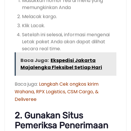
Masukkan nomor resi di menu yang
memungkinkan Anda
Melacak kargo.
Klik Lacak.
Setelah ini selesai, informasi mengenai
Letak paket Anda akan dapat dilihat
secara real time.
Baca Juga:
Ekspedisi Jakarta
Majalengka Fleksibel Setiap Hari
Baca juga:
Langkah Cek ongkos kirim
Wahana, RPX Logistics, CSM Cargo, &
Deliveree
2. Gunakan Situs
Pemeriksa Penerimaan