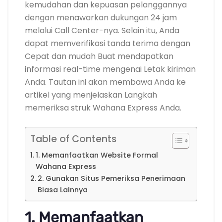
kemudahan dan kepuasan pelanggannya
dengan menawarkan dukungan 24 jam
melalui Call Center-nya. Selain itu, Anda
dapat memverifikasi tanda terima dengan
Cepat dan mudah Buat mendapatkan
informasi real-time mengenai Letak kiriman
Anda. Tautan ini akan membawa Anda ke
artikel yang menjelaskan Langkah
memeriksa struk Wahana Express Anda.
Table of Contents
1. Memanfaatkan Website Formal
Wahana Express
2. Gunakan Situs Pemeriksa Penerimaan
Biasa Lainnya
1. Memanfaatkan