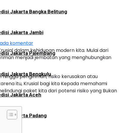
disi Jakarta Bangka Belitung
disi Jakarta Jambi
 ada komentar
rusial dalam kehidupan modern kita. Mulai dari
disi Jakarta Palembang
engiriman menjadi jembatan yang menghubungkan
disi Jakarta Bengkulu
 hingga pengiriman, risiko kerusakan atau
karena itu, Krusial bagi kita Kepada memahami
indungi paket kita dari potensi risiko yang Bukan
disi Jakarta Aceh
disi Jakarta Padang