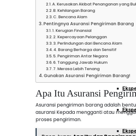
Ekspe
A. Kerusakan Akibat Penanganan yang Bu
B. Kehilangan Barang
C. Bencana Alam
Pentingnya Asuransi Pengiriman Barang
Kalimant
1. Kerugian Finansial
2. Kepercayaan Pelanggan
3. Perlindungan dari Bencana Alam
Ekspe
4. Barang Berharga dan Sensitif
5. Pengiriman Antar Negara
6. Tanggung Jawab Hukum
Ekspe
7. Merasa Lebih Tenang
Gunakan Asuransi Pengiriman Barang!
Ekspe
Apa Itu Asuransi Pengir
Asuransi pengiriman barang adalah bentu
Ekspe
asuransi Kepada mengganti atau menggant
proses pengiriman.
Ekspe