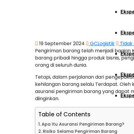
Ekspe
Ekspe
19 September 2024
GCLogistik
Tidak
Pengiriman barang telah menjadi bagian K
Ekspe
barang pribadi hingga produk bisnis, p
orang di seluruh dunia.
Ekspe
Tetapi, dalam perjalanan dari pengepakan
kehilangan barang selalu Terdapat. Oleh 
asuransi pengiriman barang yang dapat mel
Ekspe
diinginkan.
Table of Contents
Ekspe
Apa Itu Asuransi Pengiriman Barang?
Risiko Selama Pengiriman Barang