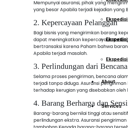
Mempunyai asuransi, pihak yang mengirim 
yang besar Apabila terjadi kejadian yang
Ekspedisi
2. Kepercayaan Pelanggan
Bagi bisnis yang mengirimkan barang ke
dapat meningkatkan kepercayaan pelangg
Ekspedis
bertransaksi karena Paham bahwa barang
Apabila terjadi masalah.
Ekspedisi
3. Perlindungan dari Bencan
Selama proses pengiriman, bencana alam 
About
terjadi tanpa diduga. Asuransi pengirim
terhadap kerugian yang disebabkan oleh
4. Barang Berharga dan Sensi
Services
Barang-barang bernilai tinggi atau sensit
perlindungan ekstra. Asuransi pengirima
tambahan Kepada barang-barang terseb