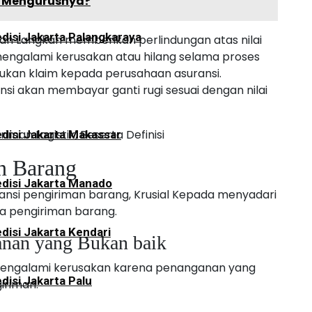
a Mengurusnya?
disi Jakarta Palangkaraya
an Langkah memberikan perlindungan atas nilai
mengalami kerusakan atau hilang selama proses
ukan klaim kepada perusahaan asuransi.
nsi akan membayar ganti rugi sesuai dengan nilai
riman Logistik, Beserta Definisi
disi Jakarta Makassar
n Barang
disi Jakarta Manado
nsi pengiriman barang, Krusial Kepada menyadari
ma pengiriman barang.
disi Jakarta Kendari
anan yang Bukan baik
 mengalami kerusakan karena penanganan yang
disi Jakarta Palu
iriman.