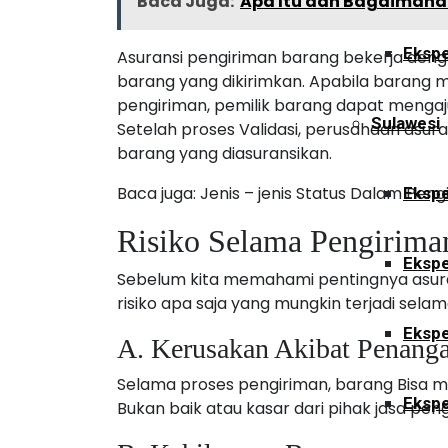
Baca Juga:
Apa Itu dan Bagaiman
Ekspe
Asuransi pengiriman barang bekerja deng
barang yang dikirimkan. Apabila barang 
pengiriman, pemilik barang dapat mengaj
Sulawesi
Setelah proses Validasi, perusahaan asura
barang yang diasuransikan.
Baca juga: Jenis – jenis Status Dalam Pengi
Ekspe
Risiko Selama Pengirima
Ekspe
Sebelum kita memahami pentingnya asura
risiko apa saja yang mungkin terjadi sela
Ekspe
A. Kerusakan Akibat Penang
Selama proses pengiriman, barang Bisa
Ekspe
Bukan baik atau kasar dari pihak jasa peng