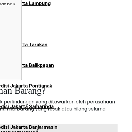
disi Jakarta Lampung
kan baik
an
disi Jakarta Tarakan
disi Jakarta Balikpapan
disi Jakarta Pontianak
iman Barang?
k perlindungan yang ditawarkan oleh perusahaan
disi Jakarta Samarinda
i nilai barang yang rusak atau hilang selama
disi Jakarta Banjarmasin