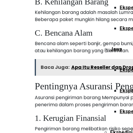
B. Kehilangan Barang
Ekspe
Kehilangan barang adalah masalah Lumrah
Beberapa paket mungkin hilang secara mi
Ekspe
C. Bencana Alam
Bencana alam seperti banjir, gempa bum
Jawa
atau kehilangan barang yang dikirimkan.
Baca Juga:
Apa Itu Reseller dan Dr
Ekspe
Pentingnya Asuransi Pen
Ekspe
Asuransi pengiriman barang Mempunyai p
penerima dalam proses pengiriman baran
Ekspe
1. Kerugian Finansial
Pengiriman barang melibatkan risiko sepe
Ekspedisi