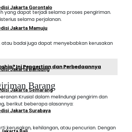
disi Jakarta Gorontalo
 yang dapat terjadi selama proses pengiriman.
sterius selama perjalanan.
disi Jakarta Mamuju
i, atau badai juga dapat menyebabkan kerusakan
opship? Ini Pengertian dan Perbedaannya
disi Jakarta Bandung
giriman Barang
disi Jakarta Semarang
eranan Krusial dalam melindungi pengirim dan
g, berikut beberapa alasannya:
disi Jakarta Surabaya
rti kerusakan, kehilangan, atau pencurian. Dengan
 Jakarta Bali