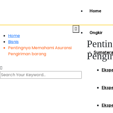
Home
Ongkir
Home
Penti
Bisnis
Pentingnya Memahami Asuransi
Sumater
Pengi
Pengiriman barang
Ekspe
Ekspe
Ekspe