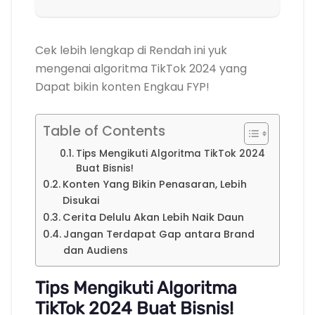
Cek lebih lengkap di Rendah ini yuk
mengenai algoritma TikTok 2024 yang
Dapat bikin konten Engkau FYP!
Table of Contents
Tips Mengikuti Algoritma TikTok 2024
Buat Bisnis!
Konten Yang Bikin Penasaran, Lebih
Disukai
Cerita Delulu Akan Lebih Naik Daun
Jangan Terdapat Gap antara Brand
dan Audiens
Tips Mengikuti Algoritma
TikTok 2024 Buat Bisnis!