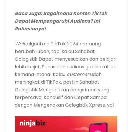
Baca Juga: Bagaimana Konten TikTok
Dapat Mempengaruhi Audiens? Ini
Rahasianya!
Well
, algoritma TikTok 2024 memang
berubah-ubah, tapi kalau Sahabat
Gclogistik Dapat menyesuaikan dan pelajari
lebih lanjut, Serius deh audiens gak bakal lari
kemana-mana! Kalau
customer
udah
meningkat di TikTok, pastiin Sahabat
Gclogistik Mengenakan pengiriman yang
terpercaya, Kondusif dan Cepat Sampai
dengan Mengenakan Gclogistik Xpress, ya!