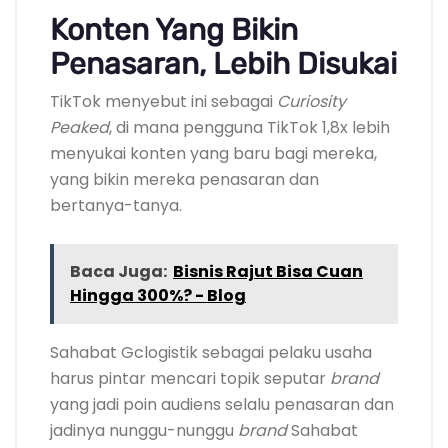
Konten Yang Bikin
Penasaran, Lebih Disukai
TikTok menyebut ini sebagai
Curiosity
Peaked
, di mana pengguna TikTok 1,8x lebih
menyukai konten yang baru bagi mereka,
yang bikin mereka penasaran dan
bertanya-tanya.
Baca Juga:
Bisnis Rajut Bisa Cuan
Hingga 300%? - Blog
Sahabat Gclogistik sebagai pelaku usaha
harus pintar mencari topik seputar
brand
yang jadi poin audiens selalu penasaran dan
jadinya nunggu-nunggu
brand
Sahabat