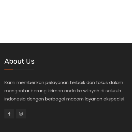
About Us
Kami memberikan pelayanan terbaik dan fokus dalam
mengantar barang kiriman anda ke wilayah di seluruh
Indonesia dengan berbagai macam layanan ekspedisi.