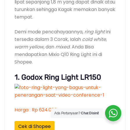
lipat sepanjang 1,8 m yang dapat dinaik atau
turunkan sehingga Kagak memakan banyak
tempat.
Demi mode pencahayaannya,
ring light
ini
tersedia dalam 3 Corak, Ialah
cold white,
warm yellow,
dan
mixed
. Anda Bisa
mendapatkan Mixio Q10 Ring Light ini di
Shopee.
1. Godox Ring Light LR150
Harga : Rp 624.000
Ada Pertanyaan?
Chat Disini!
Cek di Shopee