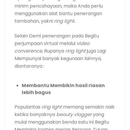
minim pencahayaan, maka Anda perlu
menggunakan alat bantu penerangan
tambahan, yakni
ring light.
Selain Demi penerangan pada Begitu
perjumpaan virtual melalui
video
converence,
Rupanya
ring light
juga Lagi
Mempunyai banyak kegunaan lainnya,
diantaranya :
Membantu Membikin hasil riasan
lebih bagus
Popularitas
ring light
memang semakin naik
ketika banyaknya
beauty vlogger
yang
mulai menggunakan benda satu ini Begitu
Membikin konten merias Persona. Tujuan