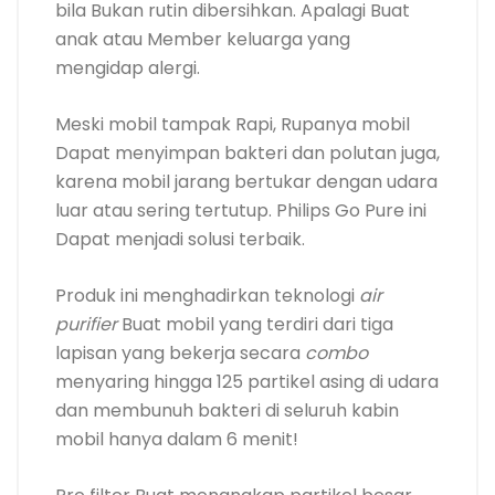
Produk ini menghadirkan teknologi
air
purifier
Buat mobil yang terdiri dari tiga
lapisan yang bekerja secara
combo
menyaring hingga 125 partikel asing di udara
dan membunuh bakteri di seluruh kabin
mobil hanya dalam 6 menit!
Pre filter Buat menangkap partikel besar
seperti rambut, HEPA Filter Buat menyaring
partikel mikro seperti debu, dan HESA filter
Buat membersihkan udara mobil dari bahan
kimia seperti asap rokok dan formaldehida.
6. Panasonic Air Purifier F-
GMG01AKN Air Purifier Nanoe
Car