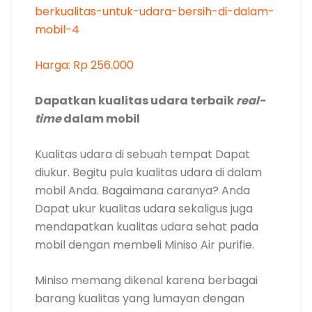
diukur. Begitu pula kualitas udara di dalam
mobil Anda. Bagaimana caranya? Anda
Dapat ukur kualitas udara sekaligus juga
mendapatkan kualitas udara sehat pada
mobil dengan membeli Miniso Air purifie.
Miniso memang dikenal karena berbagai
barang kualitas yang lumayan dengan
harga yang sangat terjangkau.
Miniso Car Purifier ini sudah dilengkapi
sensor Mekanis yang dapat mengukur
kualitas udara di mobil.
Car purifier
ini
menggunakan teknologi HEPA filter yang
dapat menyaring debu, polen, asap hingga
PM2.5 dan menghilangkan bau Bukan sedap.