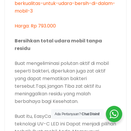
seperti bakteri, diperlukan juga zat aktif
yang dapat mematikan bakteri
tersebut.Tapi, jangan Tiba zat aktif itu
meninggalkan residu yang malah
berbahaya bagi Kesehatan.
Buat itu, EasyCare EC-2 Pro dengan
teknologi UV-C LED ini Dapat menjadi pilihan
terbaik Buat mobil Anda. Mempunyai
kandungan bebas merkuri dan ozone, serta
efektif membunuh hingga 99.9% bakteri,
virus, jamur dan allergen lainnya.
Selain itu, perangkat ini dapat diisi ulang dan
digunakan secara portabel. Belum lagi Eksis
Ada Pertanyaan?
Chat Disini!
pengukur PM2.5 Buat mobil yang dapat
mengukur secara
real-time
dengan skala 4