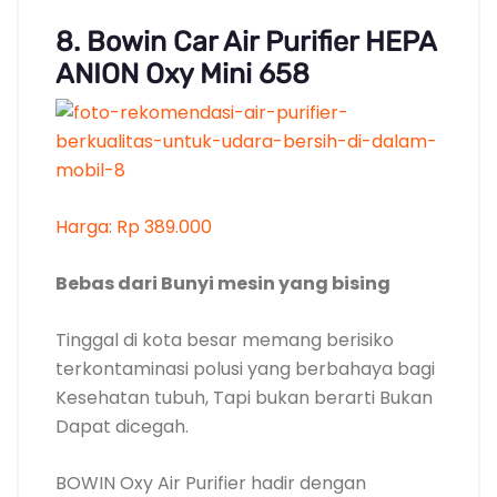
Bebas dari Bunyi mesin yang bising
Tinggal di kota besar memang berisiko
terkontaminasi polusi yang berbahaya bagi
Kesehatan tubuh, Tapi bukan berarti Bukan
Dapat dicegah.
BOWIN Oxy Air Purifier hadir dengan
teknologi HEPA Anion Buat menyaring
berbagai partikel udara seperti debu dan
bakteri hingga 99%. Plus, perangkat ini
Bukan menimbulkan Bunyi bising mesin
sehingga Bukan mengganggu aktivitas Anda
Demi beroperasi.
HEPA Anion sendiri adalah teknologi yang
menggunakan karbon aktif PM2.5 sebagai