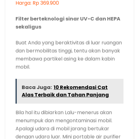
Baca Juga:
10 Rekomendasi Cat
Alas Terbaik dan Tahan Panjang
Bila hal itu dibiarkan Lalu-menerus akan
menumpuk dan mengontaminasi mobil.
Apalagi udara di mobil jarang bertukar
dengan udara luar. Mini portable air purifier
dari LEKA Dapat jadi solusi masalah ini.
Dengan desain mini, kapabilitasnya
menyaring udara double dengan HEPA 11
filter dan sinar UV-C yang dapat menyaring
partikel asing mulai dari rambut, debu,
kotoran hingga membunuh bakteri dan
virus yang berukuran sangat kecil.