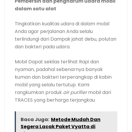
nyaman, padahal sebenarnya banyak
kuman dan bakteri terperangkap di kabin
mobil yang selalu tertutup. Kami
rangkumkan produk
air purifier
mobil dari
TRACES yang berharga terjangkau
Baca Juga:
Metode Mudah Dan
Segera Lacak Paket Vyatta di
Shopee
Dengan teknologi HEPA filter, produk ini Bisa
menyaring partikel asing dan bau di udara,
serta Ultraviolet LED yang berfungsi
membunuh partikel asing berbahaya
seperti bakteri dan virus di udara.
Double
attack
Buat perlindungan maksimal Anda
selama beraktivitas di dalam mobil.