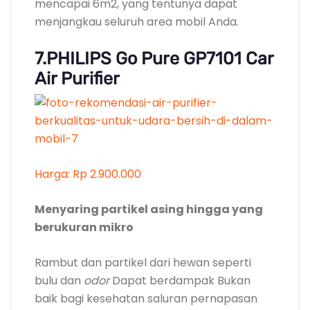
Harga: Rp 2.900.000
Menyaring partikel asing hingga yang
berukuran mikro
Rambut dan partikel dari hewan seperti
bulu dan
odor
Dapat berdampak Bukan
baik bagi kesehatan saluran pernapasan
bila Bukan rutin dibersihkan. Apalagi Buat
anak atau Member keluarga yang
mengidap alergi.
Meski mobil tampak Rapi, Rupanya mobil
Dapat menyimpan bakteri dan polutan juga,
karena mobil jarang bertukar dengan udara
luar atau sering tertutup. Philips Go Pure ini
Dapat menjadi solusi terbaik.