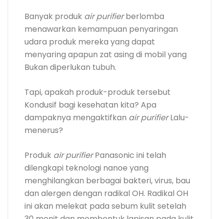
dampaknya mengaktifkan
air purifier
Lalu-
menerus?
Produk
air purifier
Panasonic ini telah
dilengkapi teknologi nanoe yang
menghilangkan berbagai bakteri, virus, bau
dan alergen dengan radikal OH. Radikal OH
ini akan melekat pada sebum kulit setelah
30 menit dan membentuk lapisan pada kulit
yang dapat mencegah lepasnya kadar air
dari kulit. Tetap nyaman, deh, di mobil!
Air purifier
ini juga dapat mengurangi bau
rokok hingga 90% dalam waktu 2 jam.
Kondusif Buat kulit, dan teruji membunuh
virus H1N1, H5N1 dan
E. coli
!