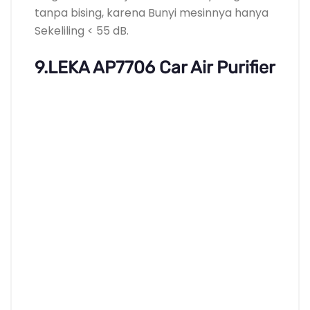
tanpa bising, karena Bunyi mesinnya hanya
Sekeliling < 55 dB.
9.LEKA AP7706 Car Air Purifier
Harga: Rp 369.900
Filter berteknologi sinar UV-C dan HEPA
sekaligus
Buat Anda yang beraktivitas di luar ruangan
dan bermobilitas tinggi, tentu akan banyak
membawa partikel asing ke dalam kabin
mobil.