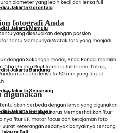
an diameter yang lebih kecil dari lensa full
disi Jakarta Gorontalo
sion fotografi Anda
disi Jakarta Mamuju
tentu yang disesuaikan dengan passion
grafer tentu Mempunyai Watak foto yang menjadi
duk dengan Sokongan model, Anda Pandai memilih
 Tiba 135 mm Buat kamera full frame. Tetapi,
disi Jakarta Bandung
andai mencoba lensa fix 50 mm yang dapat
is.
disi Jakarta Semarang
au digunakan
tentu akan berbeda dengan lensa yang digunakan
disi Jakarta Surabaya
 dasar itu, Anda juga harus Memperhatikan fitur-
salnya fitur EF, motor focus dan ketajaman foto
ri Surat keterangan sebanyak banyaknya tentang
 Jakarta Bali