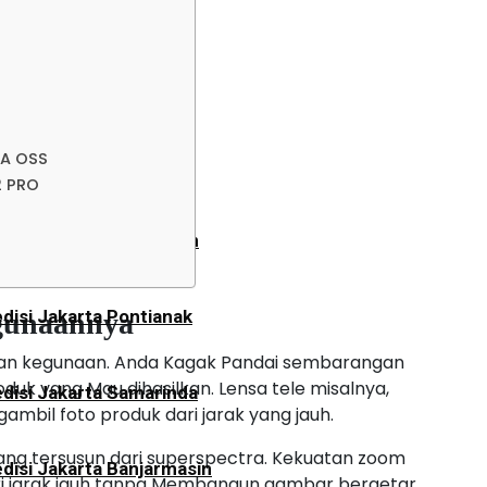
disi Jakarta Lampung
an
ZA OSS
disi Jakarta Tarakan
2 PRO
disi Jakarta Balikpapan
disi Jakarta Pontianak
egunaannya
dan kegunaan. Anda Kagak Pandai sembarangan
duk yang Mau dihasilkan. Lensa tele misalnya,
disi Jakarta Samarinda
gambil foto produk dari jarak yang jauh.
 yang tersusun dari superspectra. Kekuatan zoom
disi Jakarta Banjarmasin
i jarak jauh tanpa Membangun gambar bergetar,