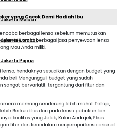
oker yang Cocok Demi Hadiah Ibu
 Jakarta Maluku
mencoba berbagai lensa sebelum memutuskan
nyewa lensa di berbagai jasa penyewaan lensa
i Jakarta Lombok
ang Mau Anda miliki.
 Jakarta Papua
eli lensa, hendaknya sesuaikan dengan budget yang
Anda beli Mengungguli budget yang sudah
 sangat bervariatif, tergantung dari fitur dan
 kamera memang cenderung lebih mahal. Tetapi,
ebih Berkualitas dari pada lensa pabrikan lain.
yai kualitas yang Jelek, Kalau Anda jeli, Eksis
an fitur dan keandalan menyerupai lensa orisinal.