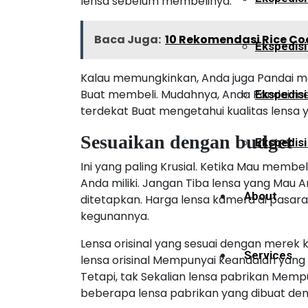
lensa sebelum membelinya.
Baca Juga:
10 Rekomendasi Rice Co
Ekspedisi
Kalau memungkinkan, Anda juga Pandai 
Buat membeli. Mudahnya, Anda Pandai me
Ekspedis
terdekat Buat mengetahui kualitas lensa y
Sesuaikan dengan budget
Ekspedisi
Ini yang paling Krusial. Ketika Mau memb
Anda miliki. Jangan Tiba lensa yang Mau 
About
ditetapkan. Harga lensa kamera di pasaran
kegunannya.
Lensa orisinal yang sesuai dengan merek
Services
lensa orisinal Mempunyai keandalan yang l
Tetapi, tak Sekalian lensa pabrikan Mempun
beberapa lensa pabrikan yang dibuat deng