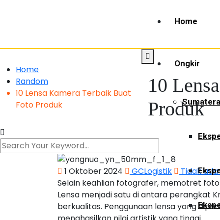
Home
Ongkir
Home
10 Lensa
Random
10 Lensa Kamera Terbaik Buat
Sumater
Produk
Foto Produk
Ekspe
1 Oktober 2024
GCLogistik
Tidak ada
Ekspe
Selain keahlian fotografer, memotret fo
Lensa menjadi satu di antara perangkat K
Ekspe
berkualitas. Penggunaan lensa yang dipa
menghasilkan nilai artistik yang tinggi.