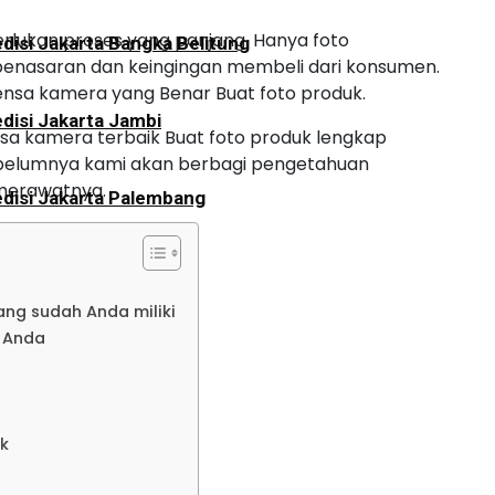
rlukan proses yang panjang. Hanya foto
disi Jakarta Bangka Belitung
penasaran dan keingingan membeli dari konsumen.
lensa kamera yang Benar Buat foto produk.
disi Jakarta Jambi
nsa kamera terbaik Buat foto produk lengkap
sebelumnya kami akan berbagi pengetahuan
merawatnya.
disi Jakarta Palembang
disi Jakarta Bengkulu
ang sudah Anda miliki
i Anda
disi Jakarta Aceh
disi Jakarta Padang
uk