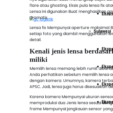
flare atau ghosting. Eksis pula lensa fix 
Lensa ini digunakan Buat menghasilkan
Ekspe
dramatis.
Lensa fix Mempunyai aperture maksimal 
Sulawesi
setiap foto yang diambil menggunakan lensa
detail.
Ekspe
Kenali jenis lensa berdas
miliki
Ekspe
Memilih lensa memang lebih rumit diband
Anda perhatikan sebelum memilih lensa 
dengan kamera. Umumnya, kamera terbagi 
Ekspe
APSC. Jadi, lensa juga harus disesuaikan 
Karena kamera Mempunyai ukuran sensor 
Ekspe
memproduksi dua Jenis lensa sesuai denga
frame Mempunyai jangkauan sensor yang l