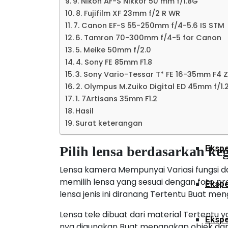
9. Nikon AF-S Nikkor 50 mm f/1.8G
Ekspe
8. Fujifilm XF 23mm f/2 R WR
7. Canon EF-S 55-250mm f/4-5.6 IS STM
6. Tamron 70-300mm f/4-5 for Canon
Kalimant
5. Meike 50mm f/2.0
4. Sony FE 85mm F1.8
3. Sony Vario-Tessar T* FE 16-35mm F4 
Ekspe
2. Olympus M.Zuiko Digital ED 45mm f/1.
1. 7Artisans 35mm F1.2
Hasil
Ekspe
Surat keterangan
Ekspe
Pilih lensa berdasarkan k
Lensa kamera Mempunyai Variasi fungsi 
memilih lensa yang sesuai dengan foto pro
Ekspe
lensa jenis ini diranang Tertentu Buat men
Lensa tele dibuat dari material Tertentu
Ekspe
nya digunakan Buat menangkap objek dar