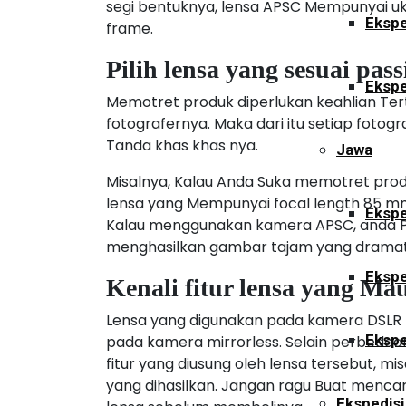
segi bentuknya, lensa APSC Mempunyai ukur
Ekspe
frame.
Pilih lensa yang sesuai pas
Ekspe
Memotret produk diperlukan keahlian Ter
fotografernya. Maka dari itu setiap foto
Tanda khas khas nya.
Jawa
Misalnya, Kalau Anda Suka memotret pro
lensa yang Mempunyai focal length 85 mm
Ekspe
Kalau menggunakan kamera APSC, anda P
menghasilkan gambar tajam yang dramat
Ekspe
Kenali fitur lensa yang M
Lensa yang digunakan pada kamera DSLR 
Ekspe
pada kamera mirrorless. Selain perbedaan
fitur yang diusung oleh lensa tersebut, mi
yang dihasilkan. Jangan ragu Buat menca
Ekspedisi