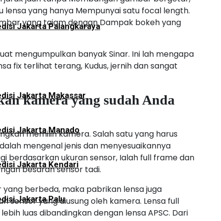
atau lensa yang hanya Mempunyai satu focal length.
 gambar yang tajam dengan Dampak bokeh yang
disi Jakarta Palangkaraya
Buat mengumpulkan banyak Sinar. Ini lah mengapa
 fix terlihat terang, Kudus, jernih dan sangat
disi Jakarta Makassar
arkan kamera yang sudah Anda
disi Jakarta Manado
ingkan memilih kamera. Salah satu yang harus
adalah mengenal jenis dan menyesuaikannya
berdasarkan ukuran sensor, Ialah full frame dan
disi Jakarta Kendari
dengan besaran sensor tadi.
yang berbeda, maka pabrikan lensa juga
disi Jakarta Palu
n sensor yang diusung oleh kamera. Lensa full
ebih luas dibandingkan dengan lensa APSC. Dari