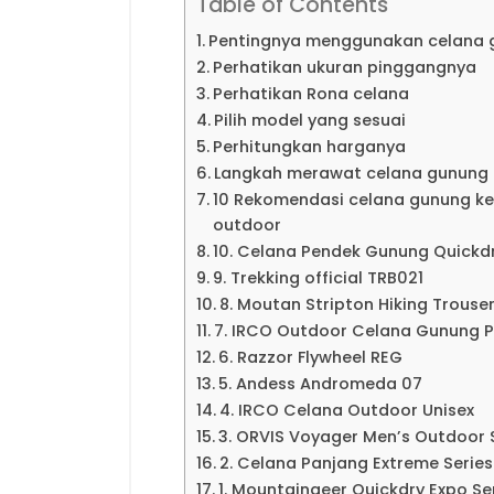
Table of Contents
Pentingnya menggunakan celana g
Perhatikan ukuran pinggangnya
Perhatikan Rona celana
Pilih model yang sesuai
Perhitungkan harganya
Langkah merawat celana gunung 
10 Rekomendasi celana gunung ke
outdoor
10. Celana Pendek Gunung Quickd
9. Trekking official TRB021
8. Moutan Stripton Hiking Trouse
7. IRCO Outdoor Celana Gunung P
6. Razzor Flywheel REG
5. Andess Andromeda 07
4. IRCO Celana Outdoor Unisex
3. ORVIS Voyager Men’s Outdoor 
2. Celana Panjang Extreme Serie
1. Mountaingeer Quickdry Expo Se