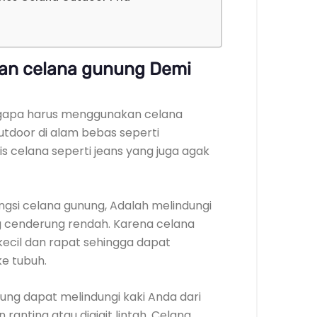
an celana gunung Demi
gapa harus menggunakan celana
utdoor di alam bebas seperti
s celana seperti jeans yang juga agak
ungsi celana gunung, Adalah melindungi
g cenderung rendah. Karena celana
ecil dan rapat sehingga dapat
e tubuh.
ung dapat melindungi kaki Anda dari
 ranting atau digigit lintah. Celana