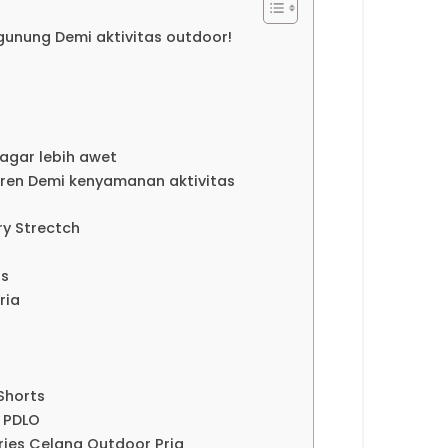
unung Demi aktivitas outdoor!
agar lebih awet
ren Demi kenyamanan aktivitas
ry Strectch
rs
ria
Shorts
s PDLO
ries Celana Outdoor Pria