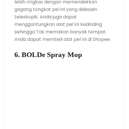
lebih ringkas dengan memendekkan
gagang tongkat pel ini yang didesain
teleskopik. Anda juga dapat
menggantungkan alat pel ini kedinding
sehingga Tak memakan banyak tempat.
Anda dapat membeli alat pel ini di Shopee.
6. BOLDe Spray Mop