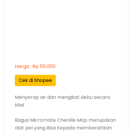
Harga : Rp 116.000
Cek di Shopee
Menyerap air dan mengikat debu secara
kilat
Bagus Micromate Chenille Mop merupakan
alat pel yang Bisa Kepada membersihkan