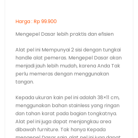
Harga : Rp 99.900
Mengepel Dasar lebih praktis dan efisien
Alat pel ini Mempunyai 2 sisi dengan tungkai
handle alat pemeras. Mengepel Dasar akan
menjadi jauh lebih mudah, karena Anda Tak
perlu memeras dengan menggunakan
tangan.
Kepada ukuran kain pel ini adalah 38×11 cm,
menggunakan bahan stainless yang ringan
dan tahan karat pada bagian tongkatnya.
Alat pel ini juga dapat menjangkau area
dibawah furniture. Tak hanya Kepada
mengepel Dasar saja, alat pel ini juga dapat