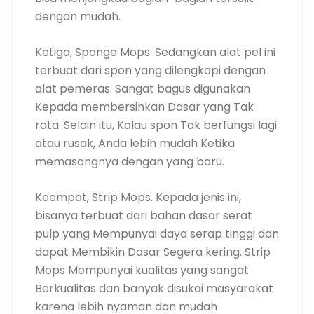
dengan mudah.
Ketiga, Sponge Mops. Sedangkan alat pel ini
terbuat dari spon yang dilengkapi dengan
alat pemeras. Sangat bagus digunakan
Kepada membersihkan Dasar yang Tak
rata. Selain itu, Kalau spon Tak berfungsi lagi
atau rusak, Anda lebih mudah Ketika
memasangnya dengan yang baru.
Keempat, Strip Mops. Kepada jenis ini,
bisanya terbuat dari bahan dasar serat
pulp yang Mempunyai daya serap tinggi dan
dapat Membikin Dasar Segera kering. Strip
Mops Mempunyai kualitas yang sangat
Berkualitas dan banyak disukai masyarakat
karena lebih nyaman dan mudah