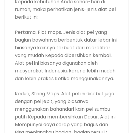
Kepada kebutuhan Anda sehari-hari di
rumah, maka perhatikan jenis-jenis alat pel
berikut ini:
Pertama, Flat mops. Jenis alat pel yang
bagian bawahnya berbentuk datar lebar ini
biasanya kainnya terbuat dari microfiber
yang mudah Kepada dibersihkan kembali.
Alat pel ini biasanya digunakan oleh
masyarakat Indonesia, karena lebih mudah
dan lebih praktis Ketika menggunakannya.
Kedua, String Mops. Alat pel ini disebut juga
dengan pel jepit, yang biasanya
menggunakan bahandari kain pel sumbu
putih Kepada membersihkan Dasar. Alat ini
Mempunyai daya serap yang bagus dan
Bisa menjangkau bagian-bagian tersulit