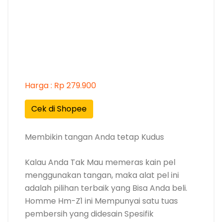
Harga : Rp 279.900
Cek di Shopee
Membikin tangan Anda tetap Kudus
Kalau Anda Tak Mau memeras kain pel
menggunakan tangan, maka alat pel ini
adalah pilihan terbaik yang Bisa Anda beli.
Homme Hm-Z1 ini Mempunyai satu tuas
pembersih yang didesain Spesifik