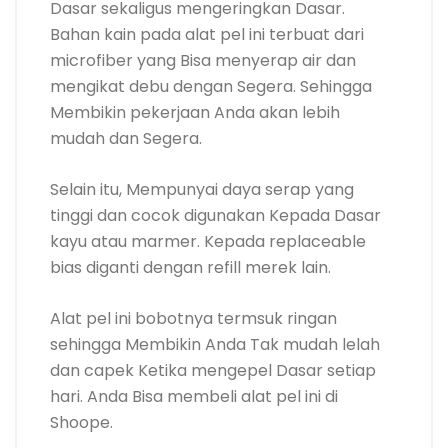
Dasar sekaligus mengeringkan Dasar.
Bahan kain pada alat pel ini terbuat dari
microfiber yang Bisa menyerap air dan
mengikat debu dengan Segera. Sehingga
Membikin pekerjaan Anda akan lebih
mudah dan Segera.
Selain itu, Mempunyai daya serap yang
tinggi dan cocok digunakan Kepada Dasar
kayu atau marmer. Kepada replaceable
bias diganti dengan refill merek lain.
Alat pel ini bobotnya termsuk ringan
sehingga Membikin Anda Tak mudah lelah
dan capek Ketika mengepel Dasar setiap
hari. Anda Bisa membeli alat pel ini di
Shoope.