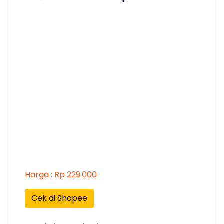
Harga : Rp 229.000
Cek di Shopee