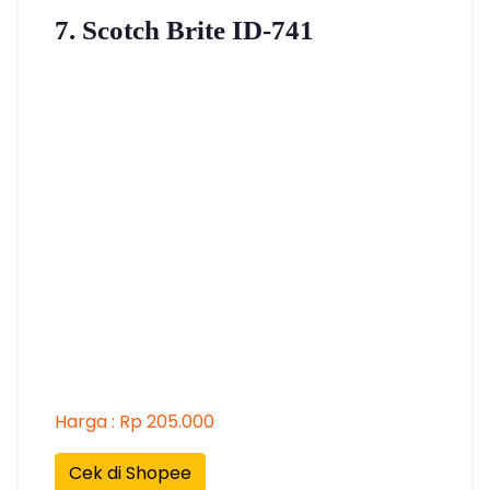
7. Scotch Brite ID-741
Harga : Rp 205.000
Cek di Shopee