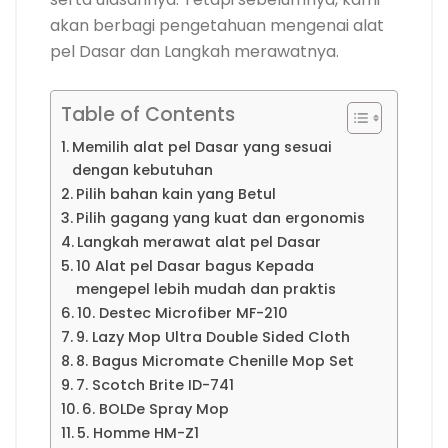
akan berbagi pengetahuan mengenai alat
pel Dasar dan Langkah merawatnya.
Table of Contents
Memilih alat pel Dasar yang sesuai
dengan kebutuhan
Pilih bahan kain yang Betul
Pilih gagang yang kuat dan ergonomis
Langkah merawat alat pel Dasar
10 Alat pel Dasar bagus Kepada
mengepel lebih mudah dan praktis
10. Destec Microfiber MF-210
9. Lazy Mop Ultra Double Sided Cloth
8. Bagus Micromate Chenille Mop Set
7. Scotch Brite ID-741
6. BOLDe Spray Mop
5. Homme HM-Z1