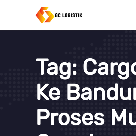
Tag:
Carg
Ke Bandu
Proses M