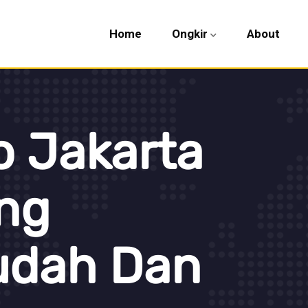
Home
Ongkir
About
o Jakarta
ng
udah Dan