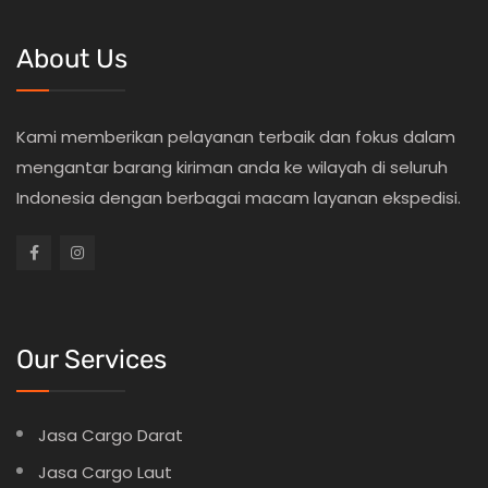
About Us
Kami memberikan pelayanan terbaik dan fokus dalam
mengantar barang kiriman anda ke wilayah di seluruh
Indonesia dengan berbagai macam layanan ekspedisi.
Our Services
Jasa Cargo Darat
Jasa Cargo Laut