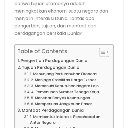
bahwa tujuan utamanya adalah
meningkatkan ekonomi suatu negara dan
menjalin Interaksi Dunia. Lantas apa
pengertian, tujuan, dan manfaat dari
perdagangan berskala Dunia
?
Table of Contents
Pengertian Perdagangan Dunia
Tujuan Perdagangan Dunia
1. Menunjang Pertumbuhan Ekonomi
2. Menjaga Stabilitas Harga Ekspor
3. Memenuhi Kebutuhan Negara Lain
4. Pemenuhan Sumber Tenaga Kerja
5. Menebar Banyak Keuntungan
6. Memperluas Jangkauan Pasar
Manfaat Perdagangan Dunia
1. Membentuk Interaksi Persahabatan
Antar Negara