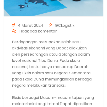
4 Maret 2024
GCLogistik
Tidak ada komentar
Perdagangan merupakan salah satu
aktivitas ekonomi yang Dapat dilakukan
oleh perseorangan atau Golongan dalam
level nasional Tiba Dunia
. Pada skala
nasional, tentu hanya mencakup Daerah
yang Eksis dalam satu negara. Sementara
pada skala Dunia memungkinkan berbagai
negara melakukan transaksi.
Eksis berbagai Macam-macam tujuan yang
melatarbelakangi, tetapi Dapat dipastikan