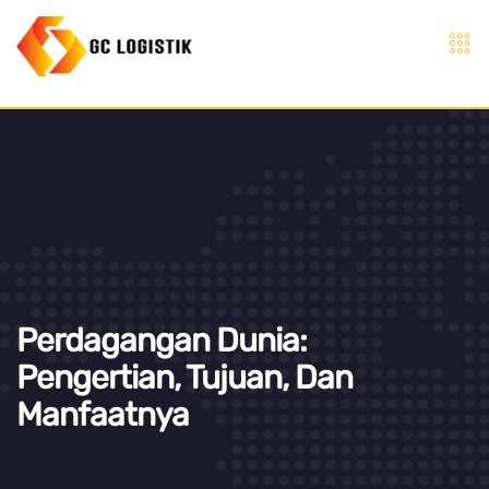
Perdagangan Dunia:
Pengertian, Tujuan, Dan
Manfaatnya