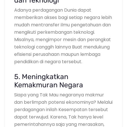
dan Teknologi
Adanya
perdagangan Dunia
dapat
memberikan akses bagi setiap negara lebih
mudah mentransfer ilmu pengetahuan dan
mengikuti perkembangan teknologi.
Misalnya, mengimpor mesin dan perangkat
teknologi canggih lainnya Buat mendukung
efisiensi perusahaan maupun lembaga
pendidikan di negara tersebut.
5. Meningkatkan
Kemakmuran Negara
Siapa yang Tak Mau negaranya makmur
dan berlimpah potensi ekonominya? Melalui
perdagangan inilah Kesempatan tersebut
dapat terwujud. Karena, Tak hanya level
pemerintahannya saja yang merasakan,